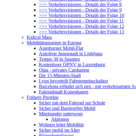
>>> Verkehrsvisionen - Details der Folge 8
>>> Verkehrsvisionen - Details der Folge 9
>>> Verkehrsvisionen - Details der Folge 10
>>> Verkehrsvisionen - Details der Folge 11
>>> Verkehrsvisionen - Details der Folge 12
>>> Verkehrsvisionen - Details der Folge 13
Kidical Mass
Mobilitätspioniere in Europa
Augsburger Mobil-Flat
Autofreie Innenstadt in Ljubljana
Tempo 30 in Spanien
Kostenloser ÖPNV in Luxemburg
Otua - privates Carsharing
Die 15-Minuten-Stadt
Lyon bevorteilt Fahrgemeinschaften
Barcelona erfindet sich neu - mit verkehrsarmen S
Fahrradstadt Kopenhagen
Frühere Projekte
Sicher mit dem Fahrrad zur Schule
Sicher und Barrierefrei Mobil
Miteinander unterwegs
Aktionen
Wohnen leitet Mobilität
Sicher mobil im Alter
Bürgerbeteiligung