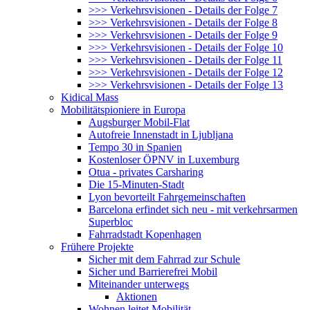
>>> Verkehrsvisionen - Details der Folge 7
>>> Verkehrsvisionen - Details der Folge 8
>>> Verkehrsvisionen - Details der Folge 9
>>> Verkehrsvisionen - Details der Folge 10
>>> Verkehrsvisionen - Details der Folge 11
>>> Verkehrsvisionen - Details der Folge 12
>>> Verkehrsvisionen - Details der Folge 13
Kidical Mass
Mobilitätspioniere in Europa
Augsburger Mobil-Flat
Autofreie Innenstadt in Ljubljana
Tempo 30 in Spanien
Kostenloser ÖPNV in Luxemburg
Otua - privates Carsharing
Die 15-Minuten-Stadt
Lyon bevorteilt Fahrgemeinschaften
Barcelona erfindet sich neu - mit verkehrsarmen
Superbloc
Fahrradstadt Kopenhagen
Frühere Projekte
Sicher mit dem Fahrrad zur Schule
Sicher und Barrierefrei Mobil
Miteinander unterwegs
Aktionen
Wohnen leitet Mobilität