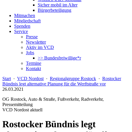
Sicher mobil im Alter
Bürgerbeteiligung
Mitmachen
Mitgliedschaft
Spenden
Service
Presse
Newsletter
Aktiv im VCD
Jobs
>> Bundesfreiwillige*r
Termine
Kontakt
Start
·
VCD Nordost
·
Regionalgruppe Rostock
·
Rostocker
Bündnis legt alternative Planung für die Werftstraße vor
26.03.2021
OG Rostock, Auto & Straße, Fußverkehr, Radverkehr,
Pressemitteilung
VCD Nordost aktuell
Rostocker Bündnis legt