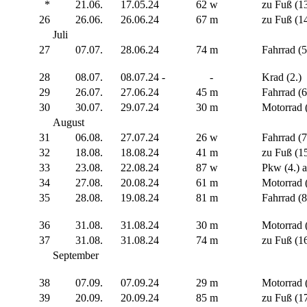
*
21.06.
17.05.24
62
w
zu Fuß (13
26
26.06.
26.06.24
67
m
zu Fuß (14
Juli
27
07.07.
28.06.24
74
m
Fahrrad (5
28
08.07.
08.07.24
-
-
Krad (2.)
29
26.07.
27.06.24
45
m
Fahrrad (6
30
30.07.
29.07.24
30
m
Motorrad (
August
31
06.08.
27.07.24
26
w
Fahrrad (7
32
18.08.
18.08.24
41
m
zu Fuß (15
33
23.08.
22.08.24
87
w
Pkw (4.) a
34
27.08.
20.08.24
61
m
Motorrad (
35
28.08.
19.08.24
81
m
Fahrrad (8
36
31.08.
31.08.24
30
m
Motorrad (
37
31.08.
31.08.24
74
m
zu Fuß (16
September
38
07.09.
07.09.24
29
m
Motorrad (
39
20.09.
20.09.24
85
m
zu Fuß (17