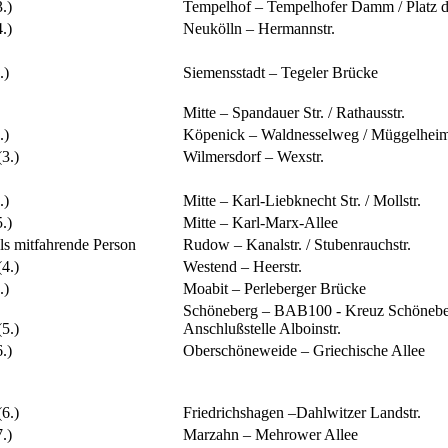
.)
Tempelhof – Tempelhofer Damm / Platz d
.)
Neukölln – Hermannstr.
.)
Siemensstadt – Tegeler Brücke
Mitte – Spandauer Str. / Rathausstr.
.)
Köpenick – Waldnesselweg / Müggelhe
3.)
Wilmersdorf – Wexstr.
.)
Mitte – Karl-Liebknecht Str. / Mollstr.
.)
Mitte – Karl-Marx-Allee
ls mitfahrende Person
Rudow – Kanalstr. / Stubenrauchstr.
4.)
Westend – Heerstr.
.)
Moabit – Perleberger Brücke
Schöneberg – BAB100 - Kreuz Schönebe
5.)
Anschlußstelle Alboinstr.
.)
Oberschöneweide – Griechische Allee
6.)
Friedrichshagen –Dahlwitzer Landstr.
.)
Marzahn – Mehrower Allee