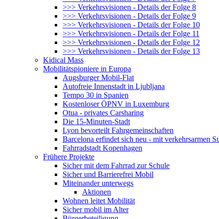
>>> Verkehrsvisionen - Details der Folge 8
>>> Verkehrsvisionen - Details der Folge 9
>>> Verkehrsvisionen - Details der Folge 10
>>> Verkehrsvisionen - Details der Folge 11
>>> Verkehrsvisionen - Details der Folge 12
>>> Verkehrsvisionen - Details der Folge 13
Kidical Mass
Mobilitätspioniere in Europa
Augsburger Mobil-Flat
Autofreie Innenstadt in Ljubljana
Tempo 30 in Spanien
Kostenloser ÖPNV in Luxemburg
Otua - privates Carsharing
Die 15-Minuten-Stadt
Lyon bevorteilt Fahrgemeinschaften
Barcelona erfindet sich neu - mit verkehrsarmen S
Fahrradstadt Kopenhagen
Frühere Projekte
Sicher mit dem Fahrrad zur Schule
Sicher und Barrierefrei Mobil
Miteinander unterwegs
Aktionen
Wohnen leitet Mobilität
Sicher mobil im Alter
Bürgerbeteiligung