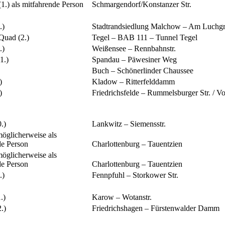
1.) als mitfahrende Person
Schmargendorf/Konstanzer Str.
.)
Stadtrandsiedlung Malchow – Am Luchg
Quad (2.)
Tegel – BAB 111 – Tunnel Tegel
.)
Weißensee – Rennbahnstr.
1.)
Spandau – Päwesiner Weg
Buch – Schönerlinder Chaussee
)
Kladow – Ritterfelddamm
)
Friedrichsfelde – Rummelsburger Str. / Vo
.)
Lankwitz – Siemensstr.
möglicherweise als
de Person
Charlottenburg – Tauentzien
möglicherweise als
de Person
Charlottenburg – Tauentzien
.)
Fennpfuhl – Storkower Str.
.)
Karow – Wotanstr.
.)
Friedrichshagen – Fürstenwalder Damm