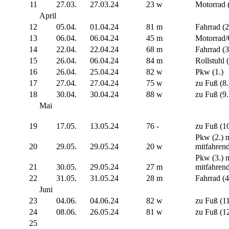
11
27.03.
27.03.24
23
w
Motorrad (
April
12
05.04.
01.04.24
81
m
Fahrrad (2
13
06.04.
06.04.24
45
m
Motorrad/
14
22.04.
22.04.24
68
m
Fahrrad (3
15
26.04.
06.04.24
84
m
Rollstuhl (
16
26.04.
25.04.24
82
w
Pkw (1.)
17
27.04.
27.04.24
75
w
zu Fuß (8.
18
30.04.
30.04.24
88
w
zu Fuß (9.
Mai
19
17.05.
13.05.24
76
-
zu Fuß (10
Pkw (2.) 
20
29.05.
29.05.24
20
w
mitfahren
Pkw (3.) 
21
30.05.
29.05.24
27
m
mitfahren
22
31.05.
31.05.24
28
m
Fahrrad (4
Juni
23
04.06.
04.06.24
82
w
zu Fuß (11
24
08.06.
26.05.24
81
w
zu Fuß (12
25