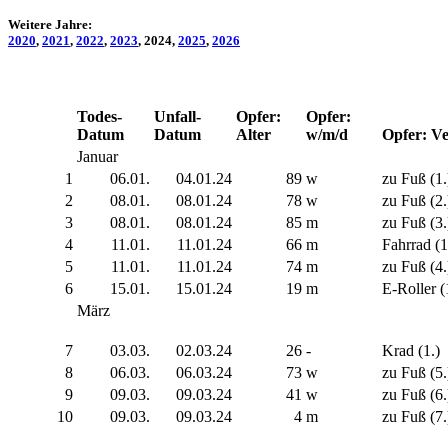
Weitere Jahre:
2020
,
2021
,
2022
,
2023
, 2024,
2025
,
2026
Todes-
Unfall-
Opfer:
Opfer:
Datum
Datum
Alter
w/m/d
Opfer: Ve
Januar
1
06.01.
04.01.24
89
w
zu Fuß (1.
2
08.01.
08.01.24
78
w
zu Fuß (2.
3
08.01.
08.01.24
85
m
zu Fuß (3.
4
11.01.
11.01.24
66
m
Fahrrad (1
5
11.01.
11.01.24
74
m
zu Fuß (4.
6
15.01.
15.01.24
19
m
E-Roller (
März
7
03.03.
02.03.24
26
-
Krad (1.)
8
06.03.
06.03.24
73
w
zu Fuß (5.
9
09.03.
09.03.24
41
w
zu Fuß (6.
10
09.03.
09.03.24
4
m
zu Fuß (7.