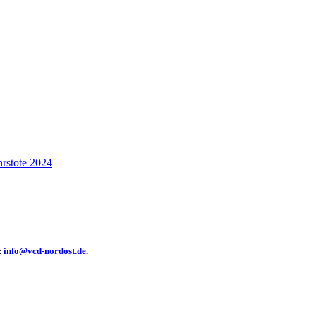
rstote 2024
:
info@
vcd-nordost.de
.