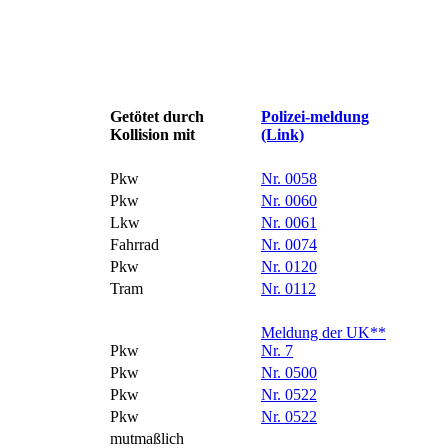
Getötet durch
Polizei-meldung
Kollision mit
(Link)
Pkw
Nr. 0058
Pkw
Nr. 0060
Lkw
Nr. 0061
Fahrrad
Nr. 0074
Pkw
Nr. 0120
Tram
Nr. 0112
Meldung der UK**
Pkw
Nr. 7
Pkw
Nr. 0500
Pkw
Nr. 0522
Pkw
Nr. 0522
mutmaßlich