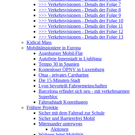
>>> Verkehrsvisionen - Details der Folge 7
>>> Verkehrsvisionen - Details der Folge 8
>>> Verkehrsvisionen - Details der Folge 9
>>> Verkehrsvisionen - Details der Folge 10
>>> Verkehrsvisionen - Details der Folge 11
>>> Verkehrsvisionen - Details der Folge 12
>>> Verkehrsvisionen - Details der Folge 13
Kidical Mass
Mobilitätspioniere in Europa
Augsburger Mobil-Flat
Autofreie Innenstadt in Ljubljana
Tempo 30 in Spanien
Kostenloser ÖPNV in Luxemburg
Otua - privates Carsharing
Die 15-Minuten-Stadt
Lyon bevorteilt Fahrgemeinschaften
Barcelona erfindet sich neu - mit verkehrsarmen
Superbloc
Fahrradstadt Kopenhagen
Frühere Projekte
Sicher mit dem Fahrrad zur Schule
Sicher und Barrierefrei Mobil
Miteinander unterwegs
Aktionen
Wohnen leitet Mobilität