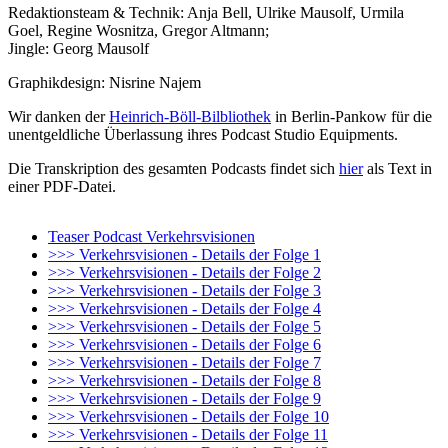
Redaktionsteam & Technik: Anja Bell, Ulrike Mausolf, Urmila
Goel, Regine Wosnitza, Gregor Altmann;
Jingle: Georg Mausolf
Graphikdesign: Nisrine Najem
Wir danken der
Heinrich-Böll-Bilbliothek
in Berlin-Pankow für die
unentgeldliche Überlassung ihres Podcast Studio Equipments.
Die Transkription des gesamten Podcasts findet sich
hier
als Text in
einer PDF-Datei.
Teaser Podcast Verkehrsvisionen
>>> Verkehrsvisionen - Details der Folge 1
>>> Verkehrsvisionen - Details der Folge 2
>>> Verkehrsvisionen - Details der Folge 3
>>> Verkehrsvisionen - Details der Folge 4
>>> Verkehrsvisionen - Details der Folge 5
>>> Verkehrsvisionen - Details der Folge 6
>>> Verkehrsvisionen - Details der Folge 7
>>> Verkehrsvisionen - Details der Folge 8
>>> Verkehrsvisionen - Details der Folge 9
>>> Verkehrsvisionen - Details der Folge 10
>>> Verkehrsvisionen - Details der Folge 11