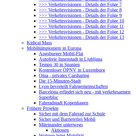
>>> Verkehrsvisionen - Details der Folge 7
>>> Verkehrsvisionen - Details der Folge 8
>>> Verkehrsvisionen - Details der Folge 9
>>> Verkehrsvisionen - Details der Folge 10
>>> Verkehrsvisionen - Details der Folge 11
>>> Verkehrsvisionen - Details der Folge 12
>>> Verkehrsvisionen - Details der Folge 13
Kidical Mass
Mobilitätspioniere in Europa
Augsburger Mobil-Flat
Autofreie Innenstadt in Ljubljana
Tempo 30 in Spanien
Kostenloser ÖPNV in Luxemburg
Otua - privates Carsharing
Die 15-Minuten-Stadt
Lyon bevorteilt Fahrgemeinschaften
Barcelona erfindet sich neu - mit verkehrsarmen
Superbloc
Fahrradstadt Kopenhagen
Frühere Projekte
Sicher mit dem Fahrrad zur Schule
Sicher und Barrierefrei Mobil
Miteinander unterwegs
Aktionen
Wohnen leitet Mobilität