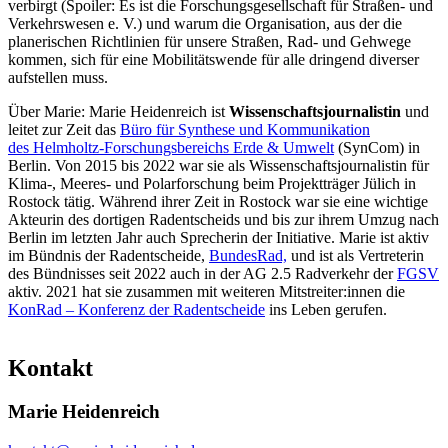
verbirgt (Spoiler: Es ist die Forschungsgesellschaft für Straßen- und
Verkehrswesen e. V.) und warum die Organisation, aus der die
planerischen Richtlinien für unsere Straßen, Rad- und Gehwege
kommen, sich für eine Mobilitätswende für alle dringend diverser
aufstellen muss.
Über Marie: Marie Heidenreich ist
Wissenschaftsjournalistin
und
leitet zur Zeit das
Büro für Synthese und Kommunikation
des Helmholtz-Forschungsbereichs Erde & Umwelt
(SynCom) in
Berlin. Von 2015 bis 2022 war sie als Wissenschaftsjournalistin für
Klima-, Meeres- und Polarforschung beim Projektträger Jülich in
Rostock tätig. Während ihrer Zeit in Rostock war sie eine wichtige
Akteurin des dortigen Radentscheids und bis zur ihrem Umzug nach
Berlin im letzten Jahr auch Sprecherin der Initiative. Marie ist aktiv
im Bündnis der Radentscheide,
BundesRad,
und ist als Vertreterin
des Bündnisses seit 2022 auch in der AG 2.5 Radverkehr der
FGSV
aktiv. 2021 hat sie zusammen mit weiteren Mitstreiter:innen die
KonRad – Konferenz der Radentscheide
ins Leben gerufen.
Kontakt
Marie Heidenreich