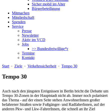
Sicher mobil im Alter
Bürgerbeteiligung
Mitmachen
Mitgliedschaft
Spenden
Service
Presse
Newsletter
Aktiv im VCD
Jobs
>> Bundesfreiwillige*r
Termine
Kontakt
Start
·
Ziele
·
Verkehrssicherheit
·
Tempo 30
Tempo 30
Auch nach den jüngsten Ereignissen in Berlin bricht die Debatte um
Tempo 30-Zonen in der Hauptstadt nicht ab. Immer noch polarisiert
das Thema - auf der einen Seite stehen AnwohnerInnen großer
befahrener Straßen sowie Fußgänger- und RadfaherInnen, auf der
anderen Pkw- und Lkw-FahrerInnen, die schnell an ihr Ziel