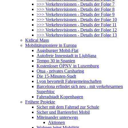
>>> Verkehrsvisionen - Details der Folge 7
>>> Verkehrsvisionen - Details der Folge 8
>>> Verkehrsvisionen - Details der Folge 9
>>> Verkehrsvisionen - Details der Folge 10
>>> Verkehrsvisionen - Details der Folge 11
>>> Verkehrsvisionen - Details der Folge 12
>>> Verkehrsvisionen - Details der Folge 13
Kidical Mass
Mobilitätspioniere in Europa
Augsburger Mobil-Flat
Autofreie Innenstadt in Ljubljana
Tempo 30 in Spanien
Kostenloser ÖPNV in Luxemburg
Otua - privates Carsharing
Die 15-Minuten-Stadt
Lyon bevorteilt Fahrgemeinschaften
Barcelona erfindet sich neu - mit verkehrsarmen
Superbloc
Fahrradstadt Kopenhagen
Frühere Projekte
Sicher mit dem Fahrrad zur Schule
Sicher und Barrierefrei Mobil
Miteinander unterwegs
Aktionen
Wohnen leitet Mobilität