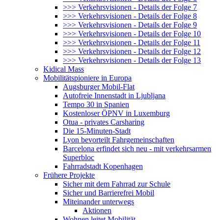
>>> Verkehrsvisionen - Details der Folge 7
>>> Verkehrsvisionen - Details der Folge 8
>>> Verkehrsvisionen - Details der Folge 9
>>> Verkehrsvisionen - Details der Folge 10
>>> Verkehrsvisionen - Details der Folge 11
>>> Verkehrsvisionen - Details der Folge 12
>>> Verkehrsvisionen - Details der Folge 13
Kidical Mass
Mobilitätspioniere in Europa
Augsburger Mobil-Flat
Autofreie Innenstadt in Ljubljana
Tempo 30 in Spanien
Kostenloser ÖPNV in Luxemburg
Otua - privates Carsharing
Die 15-Minuten-Stadt
Lyon bevorteilt Fahrgemeinschaften
Barcelona erfindet sich neu - mit verkehrsarmen
Superbloc
Fahrradstadt Kopenhagen
Frühere Projekte
Sicher mit dem Fahrrad zur Schule
Sicher und Barrierefrei Mobil
Miteinander unterwegs
Aktionen
Wohnen leitet Mobilität