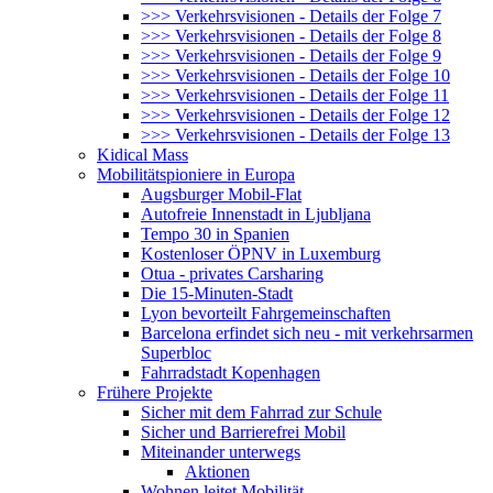
>>> Verkehrsvisionen - Details der Folge 7
>>> Verkehrsvisionen - Details der Folge 8
>>> Verkehrsvisionen - Details der Folge 9
>>> Verkehrsvisionen - Details der Folge 10
>>> Verkehrsvisionen - Details der Folge 11
>>> Verkehrsvisionen - Details der Folge 12
>>> Verkehrsvisionen - Details der Folge 13
Kidical Mass
Mobilitätspioniere in Europa
Augsburger Mobil-Flat
Autofreie Innenstadt in Ljubljana
Tempo 30 in Spanien
Kostenloser ÖPNV in Luxemburg
Otua - privates Carsharing
Die 15-Minuten-Stadt
Lyon bevorteilt Fahrgemeinschaften
Barcelona erfindet sich neu - mit verkehrsarmen
Superbloc
Fahrradstadt Kopenhagen
Frühere Projekte
Sicher mit dem Fahrrad zur Schule
Sicher und Barrierefrei Mobil
Miteinander unterwegs
Aktionen
Wohnen leitet Mobilität