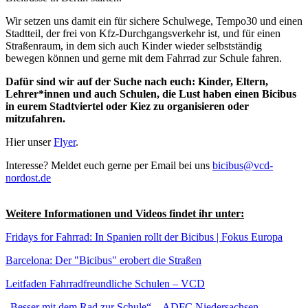
Wir setzen uns damit ein für sichere Schulwege, Tempo30 und einen
Stadtteil, der frei von Kfz-Durchgangsverkehr ist, und für einen
Straßenraum, in dem sich auch Kinder wieder selbstständig
bewegen können und gerne mit dem Fahrrad zur Schule fahren.
Dafür sind wir auf der Suche nach euch: Kinder, Eltern,
Lehrer*innen und auch Schulen, die Lust haben einen Bicibus
in eurem Stadtviertel oder Kiez zu organisieren oder
mitzufahren.
Hier unser
Flyer
.
Interesse? Meldet euch gerne per Email bei uns
bicibus@
vcd-
nordost.de
Weitere Informationen und Videos findet ihr unter:
Fridays for Fahrrad: In Spanien rollt der Bicibus | Fokus Europa
Barcelona: Der "Bicibus" erobert die Straßen
Leitfaden Fahrradfreundliche Schulen – VCD
„Besser mit dem Rad zur Schule“ – ADFC Niedersachsen