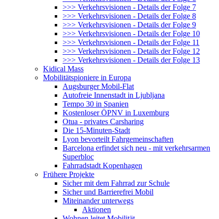
>>> Verkehrsvisionen - Details der Folge 7
>>> Verkehrsvisionen - Details der Folge 8
>>> Verkehrsvisionen - Details der Folge 9
>>> Verkehrsvisionen - Details der Folge 10
>>> Verkehrsvisionen - Details der Folge 11
>>> Verkehrsvisionen - Details der Folge 12
>>> Verkehrsvisionen - Details der Folge 13
Kidical Mass
Mobilitätspioniere in Europa
Augsburger Mobil-Flat
Autofreie Innenstadt in Ljubljana
Tempo 30 in Spanien
Kostenloser ÖPNV in Luxemburg
Otua - privates Carsharing
Die 15-Minuten-Stadt
Lyon bevorteilt Fahrgemeinschaften
Barcelona erfindet sich neu - mit verkehrsarmen
Superbloc
Fahrradstadt Kopenhagen
Frühere Projekte
Sicher mit dem Fahrrad zur Schule
Sicher und Barrierefrei Mobil
Miteinander unterwegs
Aktionen
Wohnen leitet Mobilität