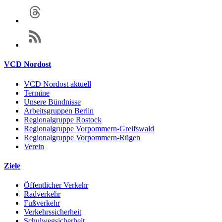
VCD Nordost
VCD Nordost aktuell
Termine
Unsere Bündnisse
Arbeitsgruppen Berlin
Regionalgruppe Rostock
Regionalgruppe Vorpommern-Greifswald
Regionalgruppe Vorpommern-Rügen
Verein
Ziele
Öffentlicher Verkehr
Radverkehr
Fußverkehr
Verkehrssicherheit
Schulwegsicherheit