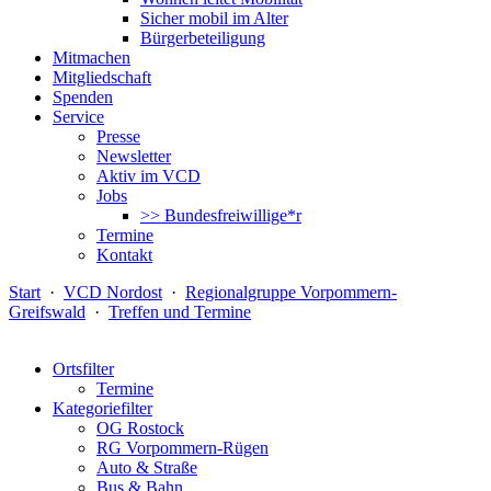
Sicher mobil im Alter
Bürgerbeteiligung
Mitmachen
Mitgliedschaft
Spenden
Service
Presse
Newsletter
Aktiv im VCD
Jobs
>> Bundesfreiwillige*r
Termine
Kontakt
Start
·
VCD Nordost
·
Regionalgruppe Vorpommern-
Greifswald
·
Treffen und Termine
Ortsfilter
Termine
Kategoriefilter
OG Rostock
RG Vorpommern-Rügen
Auto & Straße
Bus & Bahn