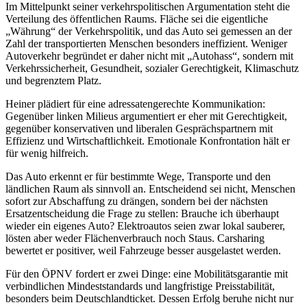
Im Mittelpunkt seiner verkehrspolitischen Argumentation steht die
Verteilung des öffentlichen Raums. Fläche sei die eigentliche
„Währung“ der Verkehrspolitik, und das Auto sei gemessen an der
Zahl der transportierten Menschen besonders ineffizient. Weniger
Autoverkehr begründet er daher nicht mit „Autohass“, sondern mit
Verkehrssicherheit, Gesundheit, sozialer Gerechtigkeit, Klimaschutz
und begrenztem Platz.
Heiner plädiert für eine adressatengerechte Kommunikation:
Gegenüber linken Milieus argumentiert er eher mit Gerechtigkeit,
gegenüber konservativen und liberalen Gesprächspartnern mit
Effizienz und Wirtschaftlichkeit. Emotionale Konfrontation hält er
für wenig hilfreich.
Das Auto erkennt er für bestimmte Wege, Transporte und den
ländlichen Raum als sinnvoll an. Entscheidend sei nicht, Menschen
sofort zur Abschaffung zu drängen, sondern bei der nächsten
Ersatzentscheidung die Frage zu stellen: Brauche ich überhaupt
wieder ein eigenes Auto? Elektroautos seien zwar lokal sauberer,
lösten aber weder Flächenverbrauch noch Staus. Carsharing
bewertet er positiver, weil Fahrzeuge besser ausgelastet werden.
Für den ÖPNV fordert er zwei Dinge: eine Mobilitätsgarantie mit
verbindlichen Mindeststandards und langfristige Preisstabilität,
besonders beim Deutschlandticket. Dessen Erfolg beruhe nicht nur