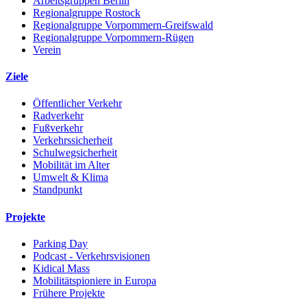
Arbeitsgruppen Berlin
Regionalgruppe Rostock
Regionalgruppe Vorpommern-Greifswald
Regionalgruppe Vorpommern-Rügen
Verein
Ziele
Öffentlicher Verkehr
Radverkehr
Fußverkehr
Verkehrssicherheit
Schulwegsicherheit
Mobilität im Alter
Umwelt & Klima
Standpunkt
Projekte
Parking Day
Podcast - Verkehrsvisionen
Kidical Mass
Mobilitätspioniere in Europa
Frühere Projekte