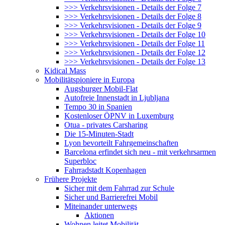
>>> Verkehrsvisionen - Details der Folge 7
>>> Verkehrsvisionen - Details der Folge 8
>>> Verkehrsvisionen - Details der Folge 9
>>> Verkehrsvisionen - Details der Folge 10
>>> Verkehrsvisionen - Details der Folge 11
>>> Verkehrsvisionen - Details der Folge 12
>>> Verkehrsvisionen - Details der Folge 13
Kidical Mass
Mobilitätspioniere in Europa
Augsburger Mobil-Flat
Autofreie Innenstadt in Ljubljana
Tempo 30 in Spanien
Kostenloser ÖPNV in Luxemburg
Otua - privates Carsharing
Die 15-Minuten-Stadt
Lyon bevorteilt Fahrgemeinschaften
Barcelona erfindet sich neu - mit verkehrsarmen
Superbloc
Fahrradstadt Kopenhagen
Frühere Projekte
Sicher mit dem Fahrrad zur Schule
Sicher und Barrierefrei Mobil
Miteinander unterwegs
Aktionen
Wohnen leitet Mobilität