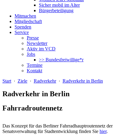
Sicher mobil im Alter
Bürgerbeteiligung
Mitmachen
Mitgliedschaft
Spenden
Service
Presse
Newsletter
Aktiv im VCD
Jobs
>> Bundesfreiwillige*r
Termine
Kontakt
Start
·
Ziele
·
Radverkehr
·
Radverkehr in Berlin
Radverkehr in Berlin
Fahrradroutennetz
Das Konzept für das Berliner Fahrradhauptroutennetz der
Senatsverwaltung für Stadtentwicklung finden Sie
hier
.