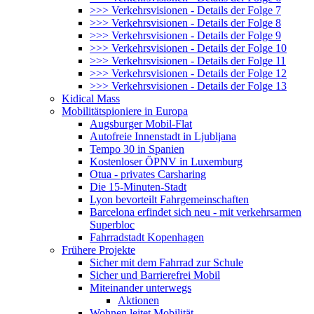
>>> Verkehrsvisionen - Details der Folge 7
>>> Verkehrsvisionen - Details der Folge 8
>>> Verkehrsvisionen - Details der Folge 9
>>> Verkehrsvisionen - Details der Folge 10
>>> Verkehrsvisionen - Details der Folge 11
>>> Verkehrsvisionen - Details der Folge 12
>>> Verkehrsvisionen - Details der Folge 13
Kidical Mass
Mobilitätspioniere in Europa
Augsburger Mobil-Flat
Autofreie Innenstadt in Ljubljana
Tempo 30 in Spanien
Kostenloser ÖPNV in Luxemburg
Otua - privates Carsharing
Die 15-Minuten-Stadt
Lyon bevorteilt Fahrgemeinschaften
Barcelona erfindet sich neu - mit verkehrsarmen
Superbloc
Fahrradstadt Kopenhagen
Frühere Projekte
Sicher mit dem Fahrrad zur Schule
Sicher und Barrierefrei Mobil
Miteinander unterwegs
Aktionen
Wohnen leitet Mobilität