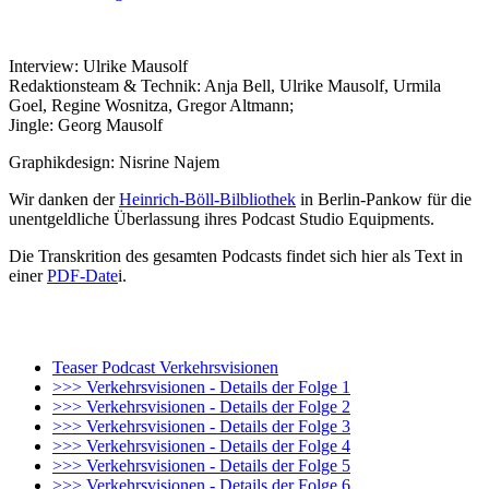
Interview: Ulrike Mausolf
Redaktionsteam & Technik: Anja Bell, Ulrike Mausolf, Urmila
Goel, Regine Wosnitza, Gregor Altmann;
Jingle: Georg Mausolf
Graphikdesign: Nisrine Najem
Wir danken der
Heinrich-Böll-Bilbliothek
in Berlin-Pankow für die
unentgeldliche Überlassung ihres Podcast Studio Equipments.
Die Transkrition des gesamten Podcasts findet sich hier als Text in
einer
PDF-Date
i.
Teaser Podcast Verkehrsvisionen
>>> Verkehrsvisionen - Details der Folge 1
>>> Verkehrsvisionen - Details der Folge 2
>>> Verkehrsvisionen - Details der Folge 3
>>> Verkehrsvisionen - Details der Folge 4
>>> Verkehrsvisionen - Details der Folge 5
>>> Verkehrsvisionen - Details der Folge 6