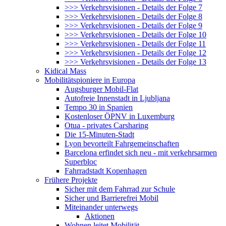
>>> Verkehrsvisionen - Details der Folge 7
>>> Verkehrsvisionen - Details der Folge 8
>>> Verkehrsvisionen - Details der Folge 9
>>> Verkehrsvisionen - Details der Folge 10
>>> Verkehrsvisionen - Details der Folge 11
>>> Verkehrsvisionen - Details der Folge 12
>>> Verkehrsvisionen - Details der Folge 13
Kidical Mass
Mobilitätspioniere in Europa
Augsburger Mobil-Flat
Autofreie Innenstadt in Ljubljana
Tempo 30 in Spanien
Kostenloser ÖPNV in Luxemburg
Otua - privates Carsharing
Die 15-Minuten-Stadt
Lyon bevorteilt Fahrgemeinschaften
Barcelona erfindet sich neu - mit verkehrsarmen
Superbloc
Fahrradstadt Kopenhagen
Frühere Projekte
Sicher mit dem Fahrrad zur Schule
Sicher und Barrierefrei Mobil
Miteinander unterwegs
Aktionen
Wohnen leitet Mobilität