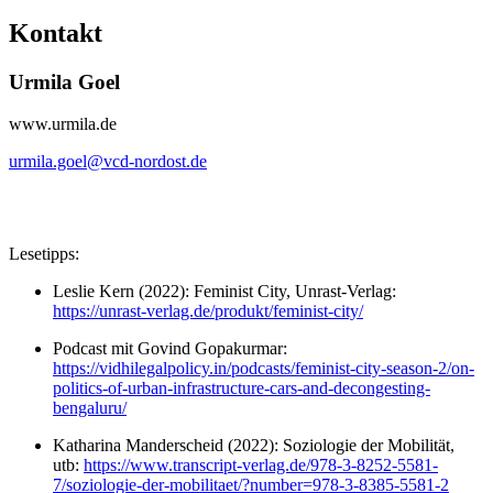
Kontakt
Urmila Goel
www.urmila.de
urmila.goel@
vcd-nordost.de
Lesetipps:
Leslie Kern (2022): Feminist City, Unrast-Verlag:
https://unrast-verlag.de/produkt/feminist-city/
Podcast mit Govind Gopakurmar:
https://vidhilegalpolicy.in/podcasts/feminist-city-season-2/on-
politics-of-urban-infrastructure-cars-and-decongesting-
bengaluru/
Katharina Manderscheid (2022): Soziologie der Mobilität,
utb:
https://www.transcript-verlag.de/978-3-8252-5581-
7/soziologie-der-mobilitaet/?number=978-3-8385-5581-2