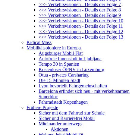
>>> Verkehrsvisionen - Details der Folge 7
>>> Verkehrsvisionen - Details der Folge 8
>>> Verkehrsvisionen - Details der Folge 9
>>> Verkehrsvisionen - Details der Folge 10
>>> Verkehrsvisionen - Details der Folge 11
>>> Verkehrsvisionen - Details der Folge 12
>>> Verkehrsvisionen - Details der Folge 13
Kidical Mass
Mobilitätspioniere in Europa
Augsburger Mobil-Flat
Autofreie Innenstadt in Ljubljana
Tempo 30 in Spanien
Kostenloser ÖPNV in Luxemburg
Otua - privates Carsharing
Die 15-Minuten-Stadt
Lyon bevorteilt Fahrgemeinschaften
Barcelona erfindet sich neu - mit verkehrsarmen
Superbloc
Fahrradstadt Kopenhagen
Frühere Projekte
Sicher mit dem Fahrrad zur Schule
Sicher und Barrierefrei Mobil
Miteinander unterwegs
Aktionen
Wohnen leitet Mobilität