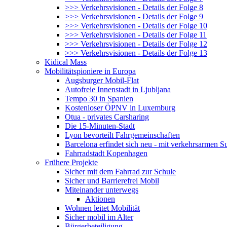
>>> Verkehrsvisionen - Details der Folge 8
>>> Verkehrsvisionen - Details der Folge 9
>>> Verkehrsvisionen - Details der Folge 10
>>> Verkehrsvisionen - Details der Folge 11
>>> Verkehrsvisionen - Details der Folge 12
>>> Verkehrsvisionen - Details der Folge 13
Kidical Mass
Mobilitätspioniere in Europa
Augsburger Mobil-Flat
Autofreie Innenstadt in Ljubljana
Tempo 30 in Spanien
Kostenloser ÖPNV in Luxemburg
Otua - privates Carsharing
Die 15-Minuten-Stadt
Lyon bevorteilt Fahrgemeinschaften
Barcelona erfindet sich neu - mit verkehrsarmen S
Fahrradstadt Kopenhagen
Frühere Projekte
Sicher mit dem Fahrrad zur Schule
Sicher und Barrierefrei Mobil
Miteinander unterwegs
Aktionen
Wohnen leitet Mobilität
Sicher mobil im Alter
Bürgerbeteiligung