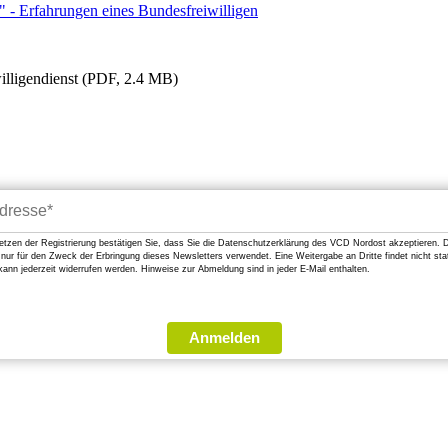
- Erfahrungen eines Bundesfreiwilligen
illigendienst (PDF, 2.4 MB)
etzen der Registrierung bestätigen Sie, dass Sie die Datenschutzerklärung des VCD Nordost akzeptieren.
ur für den Zweck der Erbringung dieses Newsletters verwendet. Eine Weitergabe an Dritte findet nicht stat
kann jederzeit widerrufen werden. Hinweise zur Abmeldung sind in jeder E-Mail enthalten.
Anmelden