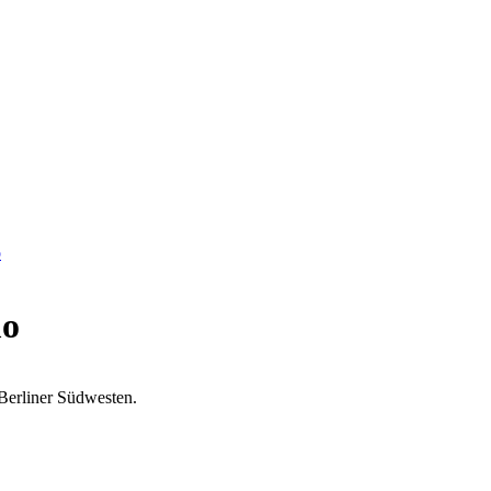
o
mo
 Berliner Südwesten.