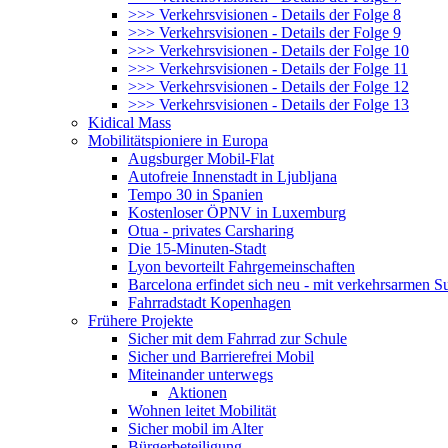
>>> Verkehrsvisionen - Details der Folge 8
>>> Verkehrsvisionen - Details der Folge 9
>>> Verkehrsvisionen - Details der Folge 10
>>> Verkehrsvisionen - Details der Folge 11
>>> Verkehrsvisionen - Details der Folge 12
>>> Verkehrsvisionen - Details der Folge 13
Kidical Mass
Mobilitätspioniere in Europa
Augsburger Mobil-Flat
Autofreie Innenstadt in Ljubljana
Tempo 30 in Spanien
Kostenloser ÖPNV in Luxemburg
Otua - privates Carsharing
Die 15-Minuten-Stadt
Lyon bevorteilt Fahrgemeinschaften
Barcelona erfindet sich neu - mit verkehrsarmen S
Fahrradstadt Kopenhagen
Frühere Projekte
Sicher mit dem Fahrrad zur Schule
Sicher und Barrierefrei Mobil
Miteinander unterwegs
Aktionen
Wohnen leitet Mobilität
Sicher mobil im Alter
Bürgerbeteiligung