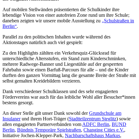
Auf mobilen Stellwänden präsentierten die Schulkinder ihre
lebendige Vision von einer autofreien Zone rund um ihre Schule;
daneben zeigten wir unsere mobile Ausstellung zu
„Schulstraßen in
Berlin“
.
Parallel zu den politischen Inhalten wurde während des
Aktionstages natürlich auch viel gespielt:
Zu den Highlights zählten ein Verkehrsquiz-Glücksrad für
unterschiedliche Altersstufen, ein Stand zum Kinderschminken,
mehrere Radwege-Banner und Liegestühle auf der gesperrten
Fahrbahn sowie einen Barfuß-Parcours für alle – und die Kinder
durften den ganzen Vormittag lang die gesamte Breite der Straße mit
selbst gemalten Kreidebildern verzieren.
Dank verschiedener Schulklassen und des sehr engagierten
Fördervereins war auch für das leibliche Wohl aller Besucher*innen
bestens gesorgt.
An dieser Stelle gilt unser Dank sowohl der
Grundschule am
Insulaner
und ihrem Hort-Träger (
Stadtteilzentrum Steglitz
) sowie
allen engagierten Partnerverbänden vom
ADFC Berlin
,
BUND
Berlin
,
Bündnis Temporäre Spielstraßen
,
Changing Cities e.V.
,
Initiative Jochen-Klepper-Park,
Nachbarschaftshaus Markus
,