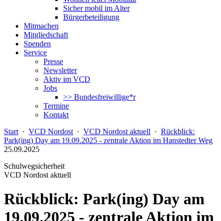
Sicher mobil im Alter
Bürgerbeteiligung
Mitmachen
Mitgliedschaft
Spenden
Service
Presse
Newsletter
Aktiv im VCD
Jobs
>> Bundesfreiwillige*r
Termine
Kontakt
Start
·
VCD Nordost
·
VCD Nordost aktuell
·
Rückblick:
Park(ing) Day am 19.09.2025 - zentrale Aktion im Hanstedter Weg
25.09.2025
Schulwegsicherheit
VCD Nordost aktuell
Rückblick: Park(ing) Day am
19.09.2025 - zentrale Aktion im