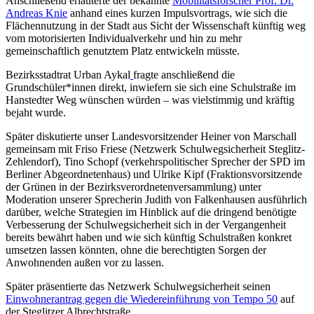
Anschließend erläuterte der bekannte
Mobilitätsforscher Prof. Dr.
Andreas Knie
anhand eines kurzen Impulsvortrags, wie sich die
Flächennutzung in der Stadt aus Sicht der Wissenschaft künftig weg
vom motorisierten Individualverkehr und hin zu mehr
gemeinschaftlich genutztem Platz entwickeln müsste.
Bezirksstadtrat Urban Aykal
fragte anschließend die
Grundschüler*innen direkt, inwiefern sie sich eine Schulstraße im
Hanstedter Weg wünschen würden – was vielstimmig und kräftig
bejaht wurde.
Später diskutierte unser Landesvorsitzender Heiner von Marschall
gemeinsam mit Friso Friese (Netzwerk Schulwegsicherheit Steglitz-
Zehlendorf), Tino Schopf (verkehrspolitischer Sprecher der SPD im
Berliner Abgeordnetenhaus) und Ulrike Kipf (Fraktionsvorsitzende
der Grünen in der Bezirksverordnetenversammlung) unter
Moderation unserer Sprecherin Judith von Falkenhausen ausführlich
darüber, welche Strategien im Hinblick auf die dringend benötigte
Verbesserung der Schulwegsicherheit sich in der Vergangenheit
bereits bewährt haben und wie sich künftig Schulstraßen konkret
umsetzen lassen könnten, ohne die berechtigten Sorgen der
Anwohnenden außen vor zu lassen.
Später präsentierte das Netzwerk Schulwegsicherheit seinen
Einwohnerantrag gegen die Wiedereinführung von Tempo 50
auf
der Steglitzer Albrechtstraße.