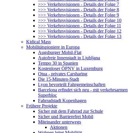
>>> Verkehrsvisionen - Details der Folge 7
>>> Verkehrsvisionen - Details der Folge 8
>>> Verkehrsvisionen - Details der Folge 9
>>> Verkehrsvisionen - Details der Folge 10
>>> Verkehrsvisionen - Details der Folge 11
>>> Verkehrsvisionen - Details der Folge 12
>>> Verkehrsvisionen - Details der Folge 13
Kidical Mass
Mobilitätspioniere in Europa
Augsburger Mobil-Flat
Autofreie Innenstadt in Ljubljana
Tempo 30 in Spanien
Kostenloser ÖPNV in Luxemburg
Otua - privates Carsharing
Die 15-Minuten-Stadt
Lyon bevorteilt Fahrgemeinschaften
Barcelona erfindet sich neu - mit verkehrsarmen
Superbloc
Fahrradstadt Kopenhagen
Frühere Projekte
Sicher mit dem Fahrrad zur Schule
Sicher und Barrierefrei Mobil
Miteinander unterwegs
Aktionen
Wohnen leitet Mobilität