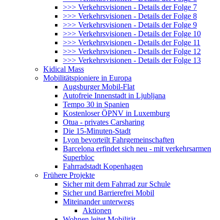
>>> Verkehrsvisionen - Details der Folge 7
>>> Verkehrsvisionen - Details der Folge 8
>>> Verkehrsvisionen - Details der Folge 9
>>> Verkehrsvisionen - Details der Folge 10
>>> Verkehrsvisionen - Details der Folge 11
>>> Verkehrsvisionen - Details der Folge 12
>>> Verkehrsvisionen - Details der Folge 13
Kidical Mass
Mobilitätspioniere in Europa
Augsburger Mobil-Flat
Autofreie Innenstadt in Ljubljana
Tempo 30 in Spanien
Kostenloser ÖPNV in Luxemburg
Otua - privates Carsharing
Die 15-Minuten-Stadt
Lyon bevorteilt Fahrgemeinschaften
Barcelona erfindet sich neu - mit verkehrsarmen
Superbloc
Fahrradstadt Kopenhagen
Frühere Projekte
Sicher mit dem Fahrrad zur Schule
Sicher und Barrierefrei Mobil
Miteinander unterwegs
Aktionen
Wohnen leitet Mobilität