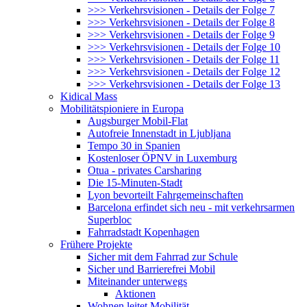
>>> Verkehrsvisionen - Details der Folge 7
>>> Verkehrsvisionen - Details der Folge 8
>>> Verkehrsvisionen - Details der Folge 9
>>> Verkehrsvisionen - Details der Folge 10
>>> Verkehrsvisionen - Details der Folge 11
>>> Verkehrsvisionen - Details der Folge 12
>>> Verkehrsvisionen - Details der Folge 13
Kidical Mass
Mobilitätspioniere in Europa
Augsburger Mobil-Flat
Autofreie Innenstadt in Ljubljana
Tempo 30 in Spanien
Kostenloser ÖPNV in Luxemburg
Otua - privates Carsharing
Die 15-Minuten-Stadt
Lyon bevorteilt Fahrgemeinschaften
Barcelona erfindet sich neu - mit verkehrsarmen
Superbloc
Fahrradstadt Kopenhagen
Frühere Projekte
Sicher mit dem Fahrrad zur Schule
Sicher und Barrierefrei Mobil
Miteinander unterwegs
Aktionen
Wohnen leitet Mobilität