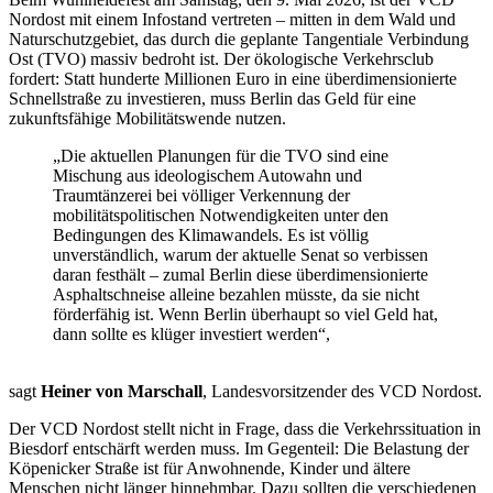
Nordost mit einem Infostand vertreten – mitten in dem Wald und
Naturschutzgebiet, das durch die geplante Tangentiale Verbindung
Ost (TVO) massiv bedroht ist. Der ökologische Verkehrsclub
fordert: Statt hunderte Millionen Euro in eine überdimensionierte
Schnellstraße zu investieren, muss Berlin das Geld für eine
zukunftsfähige Mobilitätswende nutzen.
„Die aktuellen Planungen für die TVO sind eine
Mischung aus ideologischem Autowahn und
Traumtänzerei bei völliger Verkennung der
mobilitätspolitischen Notwendigkeiten unter den
Bedingungen des Klimawandels. Es ist völlig
unverständlich, warum der aktuelle Senat so verbissen
daran festhält – zumal Berlin diese überdimensionierte
Asphaltschneise alleine bezahlen müsste, da sie nicht
förderfähig ist. Wenn Berlin überhaupt so viel Geld hat,
dann sollte es klüger investiert werden“,
sagt
Heiner von Marschall
, Landesvorsitzender des VCD Nordost.
Der VCD Nordost stellt nicht in Frage, dass die Verkehrssituation in
Biesdorf entschärft werden muss. Im Gegenteil: Die Belastung der
Köpenicker Straße ist für Anwohnende, Kinder und ältere
Menschen nicht länger hinnehmbar. Dazu sollten die verschiedenen