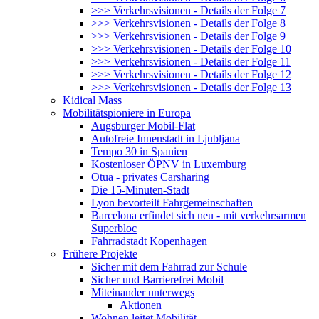
>>> Verkehrsvisionen - Details der Folge 7
>>> Verkehrsvisionen - Details der Folge 8
>>> Verkehrsvisionen - Details der Folge 9
>>> Verkehrsvisionen - Details der Folge 10
>>> Verkehrsvisionen - Details der Folge 11
>>> Verkehrsvisionen - Details der Folge 12
>>> Verkehrsvisionen - Details der Folge 13
Kidical Mass
Mobilitätspioniere in Europa
Augsburger Mobil-Flat
Autofreie Innenstadt in Ljubljana
Tempo 30 in Spanien
Kostenloser ÖPNV in Luxemburg
Otua - privates Carsharing
Die 15-Minuten-Stadt
Lyon bevorteilt Fahrgemeinschaften
Barcelona erfindet sich neu - mit verkehrsarmen
Superbloc
Fahrradstadt Kopenhagen
Frühere Projekte
Sicher mit dem Fahrrad zur Schule
Sicher und Barrierefrei Mobil
Miteinander unterwegs
Aktionen
Wohnen leitet Mobilität