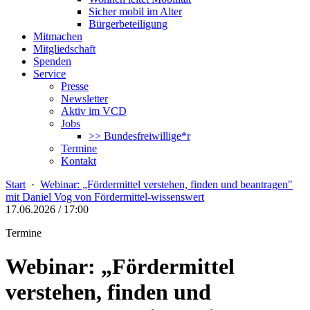
Sicher mobil im Alter
Bürgerbeteiligung
Mitmachen
Mitgliedschaft
Spenden
Service
Presse
Newsletter
Aktiv im VCD
Jobs
>> Bundesfreiwillige*r
Termine
Kontakt
Start
·
Webinar: „Fördermittel verstehen, finden und beantragen"
mit Daniel Vog von Fördermittel-wissenswert
17.06.2026 / 17:00
Termine
Webinar: „Fördermittel
verstehen, finden und