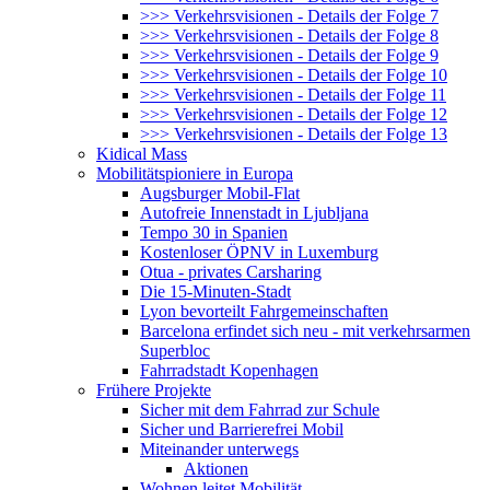
>>> Verkehrsvisionen - Details der Folge 7
>>> Verkehrsvisionen - Details der Folge 8
>>> Verkehrsvisionen - Details der Folge 9
>>> Verkehrsvisionen - Details der Folge 10
>>> Verkehrsvisionen - Details der Folge 11
>>> Verkehrsvisionen - Details der Folge 12
>>> Verkehrsvisionen - Details der Folge 13
Kidical Mass
Mobilitätspioniere in Europa
Augsburger Mobil-Flat
Autofreie Innenstadt in Ljubljana
Tempo 30 in Spanien
Kostenloser ÖPNV in Luxemburg
Otua - privates Carsharing
Die 15-Minuten-Stadt
Lyon bevorteilt Fahrgemeinschaften
Barcelona erfindet sich neu - mit verkehrsarmen
Superbloc
Fahrradstadt Kopenhagen
Frühere Projekte
Sicher mit dem Fahrrad zur Schule
Sicher und Barrierefrei Mobil
Miteinander unterwegs
Aktionen
Wohnen leitet Mobilität