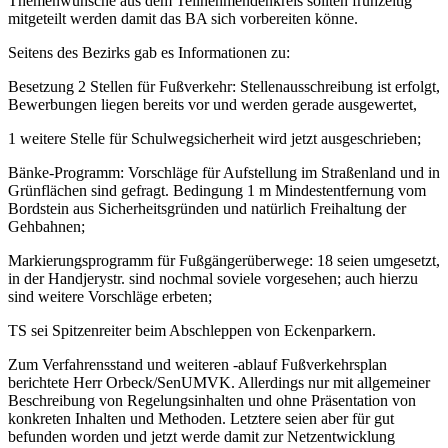
Themenwünsche aus dem Teilnehmendenkreis sollten frühzeitig
mitgeteilt werden damit das BA sich vorbereiten könne.
Seitens des Bezirks gab es Informationen zu:
Besetzung 2 Stellen für Fußverkehr: Stellenausschreibung ist erfolgt,
Bewerbungen liegen bereits vor und werden gerade ausgewertet,
1 weitere Stelle für Schulwegsicherheit wird jetzt ausgeschrieben;
Bänke-Programm: Vorschläge für Aufstellung im Straßenland und in
Grünflächen sind gefragt. Bedingung 1 m Mindestentfernung vom
Bordstein aus Sicherheitsgründen und natürlich Freihaltung der
Gehbahnen;
Markierungsprogramm für Fußgängerüberwege: 18 seien umgesetzt,
in der Handjerystr. sind nochmal soviele vorgesehen; auch hierzu
sind weitere Vorschläge erbeten;
TS sei Spitzenreiter beim Abschleppen von Eckenparkern.
Zum Verfahrensstand und weiteren -ablauf Fußverkehrsplan
berichtete Herr Orbeck/SenUMVK. Allerdings nur mit allgemeiner
Beschreibung von Regelungsinhalten und ohne Präsentation von
konkreten Inhalten und Methoden. Letztere seien aber für gut
befunden worden und jetzt werde damit zur Netzentwicklung