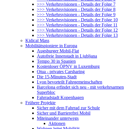
>>> Verkehrsvisionen - Details der Folge 7
>>> Verkehrsvisionen - Details der Folge 8
>>> Verkehrsvisionen - Details der Folge 9
>>> Verkehrsvisionen - Details der Folge 10
>>> Verkehrsvisionen - Details der Folge 11
>>> Verkehrsvisionen - Details der Folge 12
>>> Verkehrsvisionen - Details der Folge 13
Kidical Mass
Mobilitätspioniere in Europa
Augsburger Mobil-Flat
Autofreie Innenstadt in Ljubljana
Tempo 30 in Spanien
Kostenloser ÖPNV in Luxemburg
Otua - privates Carsharing
Die 15-Minuten-Stadt
Lyon bevorteilt Fahrgemeinschaften
Barcelona erfindet sich neu - mit verkehrsarmen
Superbloc
Fahrradstadt Kopenhagen
Frühere Projekte
Sicher mit dem Fahrrad zur Schule
Sicher und Barrierefrei Mobil
Miteinander unterwegs
Aktionen
Wohnen leitet Mobilität