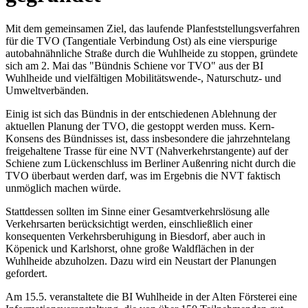
Mit dem gemeinsamen Ziel, das laufende Planfeststellungsverfahren
für die TVO (Tangentiale Verbindung Ost) als eine vierspurige
autobahnähnliche Straße durch die Wuhlheide zu stoppen, gründete
sich am 2. Mai das "Bündnis Schiene vor TVO" aus der BI
Wuhlheide und vielfältigen Mobilitätswende-, Naturschutz- und
Umweltverbänden.
Einig ist sich das Bündnis in der entschiedenen Ablehnung der
aktuellen Planung der TVO, die gestoppt werden muss. Kern-
Konsens des Bündnisses ist, dass insbesondere die jahrzehntelang
freigehaltene Trasse für eine NVT (Nahverkehrstangente) auf der
Schiene zum Lückenschluss im Berliner Außenring nicht durch die
TVO überbaut werden darf, was im Ergebnis die NVT faktisch
unmöglich machen würde.
Stattdessen sollten im Sinne einer Gesamtverkehrslösung alle
Verkehrsarten berücksichtigt werden, einschließlich einer
konsequenten Verkehrsberuhigung in Biesdorf, aber auch in
Köpenick und Karlshorst, ohne große Waldflächen in der
Wuhlheide abzuholzen. Dazu wird ein Neustart der Planungen
gefordert.
Am 15.5. veranstaltete die BI Wuhlheide in der Alten Försterei eine