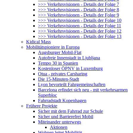
>>> Verkehrsvisionen - Details der Folge 7
>>> Verkehrsvisionen - Details der Folge 8
>>> Verkehrsvisionen - Details der Folge 9
>>> Verkehrsvisionen - Details der Folge 10
>>> Verkehrsvisionen - Details der Folge 11
>>> Verkehrsvisionen - Details der Folge 12
>>> Verkehrsvisionen - Details der Folge 13
Kidical Mass
Mobilitätspioniere in Europa
Augsburger Mobil-Flat
Autofreie Innenstadt in Ljubljana
Tempo 30 in Spanien
Kostenloser ÖPNV in Luxemburg
Otua - privates Carsharing
Die 15-Minuten-Stadt
Lyon bevorteilt Fahrgemeinschaften
Barcelona erfindet sich neu - mit verkehrsarmen
Superbloc
Fahrradstadt Kopenhagen
Frühere Projekte
Sicher mit dem Fahrrad zur Schule
Sicher und Barrierefrei Mobil
Miteinander unterwegs
Aktionen
Wohnen leitet Mobilität