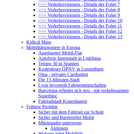
>>> Verkehrsvisionen - Details der Folge 7
>>> Verkehrsvisionen - Details der Folge 8
>>> Verkehrsvisionen - Details der Folge 9
>>> Verkehrsvisionen - Details der Folge 10
>>> Verkehrsvisionen - Details der Folge 11
>>> Verkehrsvisionen - Details der Folge 12
>>> Verkehrsvisionen - Details der Folge 13
Kidical Mass
Mobilitätspioniere in Europa
Augsburger Mobil-Flat
Autofreie Innenstadt in Ljubljana
Tempo 30 in Spanien
Kostenloser ÖPNV in Luxemburg
Otua - privates Carsharing
Die 15-Minuten-Stadt
Lyon bevorteilt Fahrgemeinschaften
Barcelona erfindet sich neu - mit verkehrsarmen
Superbloc
Fahrradstadt Kopenhagen
Frühere Projekte
Sicher mit dem Fahrrad zur Schule
Sicher und Barrierefrei Mobil
Miteinander unterwegs
Aktionen
Wohnen leitet Mobilität