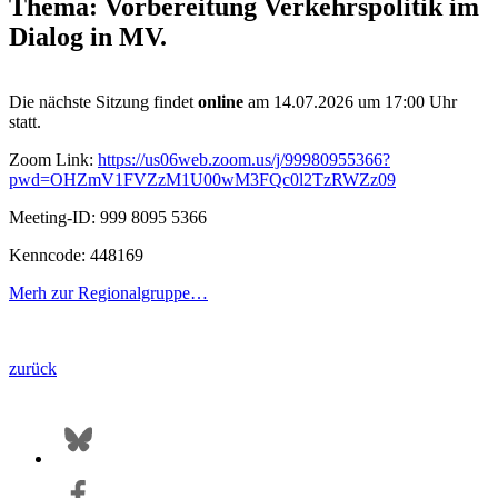
Thema: Vorbereitung Verkehrspolitik im
Dialog in MV.
Die nächste
Sitzung findet
online
am 14.07.2026 um 17:00 Uhr
statt.
Zoom Link:
https://us06web.zoom.us/j/99980955366?
pwd=OHZmV1FVZzM1U00wM3FQc0l2TzRWZz09
Meeting-ID: 999 8095 5366
Kenncode: 448169
Merh zur Regionalgruppe…
zurück