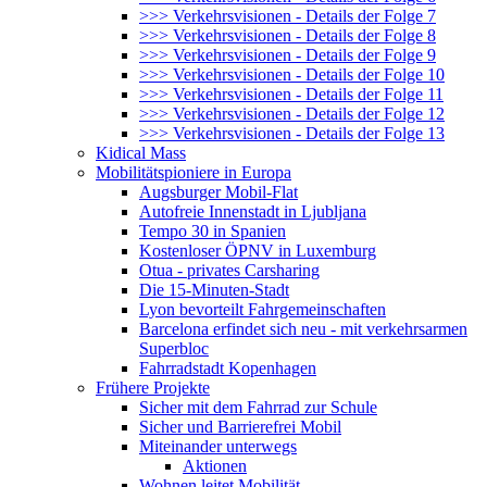
>>> Verkehrsvisionen - Details der Folge 7
>>> Verkehrsvisionen - Details der Folge 8
>>> Verkehrsvisionen - Details der Folge 9
>>> Verkehrsvisionen - Details der Folge 10
>>> Verkehrsvisionen - Details der Folge 11
>>> Verkehrsvisionen - Details der Folge 12
>>> Verkehrsvisionen - Details der Folge 13
Kidical Mass
Mobilitätspioniere in Europa
Augsburger Mobil-Flat
Autofreie Innenstadt in Ljubljana
Tempo 30 in Spanien
Kostenloser ÖPNV in Luxemburg
Otua - privates Carsharing
Die 15-Minuten-Stadt
Lyon bevorteilt Fahrgemeinschaften
Barcelona erfindet sich neu - mit verkehrsarmen
Superbloc
Fahrradstadt Kopenhagen
Frühere Projekte
Sicher mit dem Fahrrad zur Schule
Sicher und Barrierefrei Mobil
Miteinander unterwegs
Aktionen
Wohnen leitet Mobilität