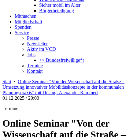
Sicher mobil im Alter
Bürgerbeteiligung
Mitmachen
Mitgliedschaft
Spenden
Service
Presse
Newsletter
Aktiv im VCD
Jobs
>> Bundesfreiwillige*r
Termine
Kontakt
Start
·
Online Seminar "Von der Wissenschaft auf die Straße –
Umsetzung innovativer Mobilitätskonzepte in der kommunalen
Planungspraxis" mit Dr.-Ing. Alexander Rammert
01.12.2025 / 20:00
Termine
Online Seminar "Von der
Wissenschaft auf die Straße –