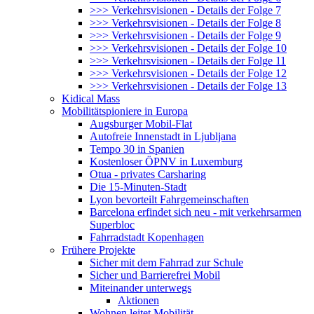
>>> Verkehrsvisionen - Details der Folge 7
>>> Verkehrsvisionen - Details der Folge 8
>>> Verkehrsvisionen - Details der Folge 9
>>> Verkehrsvisionen - Details der Folge 10
>>> Verkehrsvisionen - Details der Folge 11
>>> Verkehrsvisionen - Details der Folge 12
>>> Verkehrsvisionen - Details der Folge 13
Kidical Mass
Mobilitätspioniere in Europa
Augsburger Mobil-Flat
Autofreie Innenstadt in Ljubljana
Tempo 30 in Spanien
Kostenloser ÖPNV in Luxemburg
Otua - privates Carsharing
Die 15-Minuten-Stadt
Lyon bevorteilt Fahrgemeinschaften
Barcelona erfindet sich neu - mit verkehrsarmen
Superbloc
Fahrradstadt Kopenhagen
Frühere Projekte
Sicher mit dem Fahrrad zur Schule
Sicher und Barrierefrei Mobil
Miteinander unterwegs
Aktionen
Wohnen leitet Mobilität