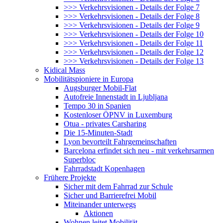
>>> Verkehrsvisionen - Details der Folge 7
>>> Verkehrsvisionen - Details der Folge 8
>>> Verkehrsvisionen - Details der Folge 9
>>> Verkehrsvisionen - Details der Folge 10
>>> Verkehrsvisionen - Details der Folge 11
>>> Verkehrsvisionen - Details der Folge 12
>>> Verkehrsvisionen - Details der Folge 13
Kidical Mass
Mobilitätspioniere in Europa
Augsburger Mobil-Flat
Autofreie Innenstadt in Ljubljana
Tempo 30 in Spanien
Kostenloser ÖPNV in Luxemburg
Otua - privates Carsharing
Die 15-Minuten-Stadt
Lyon bevorteilt Fahrgemeinschaften
Barcelona erfindet sich neu - mit verkehrsarmen
Superbloc
Fahrradstadt Kopenhagen
Frühere Projekte
Sicher mit dem Fahrrad zur Schule
Sicher und Barrierefrei Mobil
Miteinander unterwegs
Aktionen
Wohnen leitet Mobilität