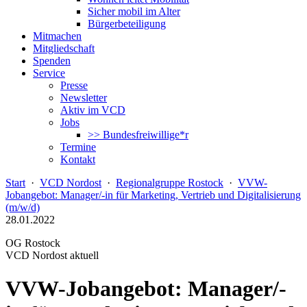
Sicher mobil im Alter
Bürgerbeteiligung
Mitmachen
Mitgliedschaft
Spenden
Service
Presse
Newsletter
Aktiv im VCD
Jobs
>> Bundesfreiwillige*r
Termine
Kontakt
Start
·
VCD Nordost
·
Regionalgruppe Rostock
·
VVW-
Jobangebot: Manager/-in für Marketing, Vertrieb und Digitalisierung
(m/w/d)
28.01.2022
OG Rostock
VCD Nordost aktuell
VVW-Jobangebot: Manager/-