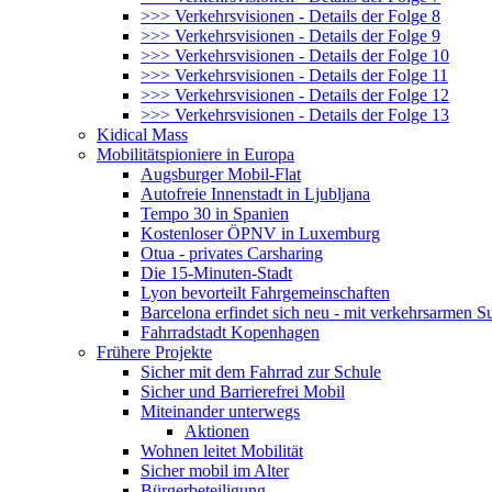
>>> Verkehrsvisionen - Details der Folge 8
>>> Verkehrsvisionen - Details der Folge 9
>>> Verkehrsvisionen - Details der Folge 10
>>> Verkehrsvisionen - Details der Folge 11
>>> Verkehrsvisionen - Details der Folge 12
>>> Verkehrsvisionen - Details der Folge 13
Kidical Mass
Mobilitätspioniere in Europa
Augsburger Mobil-Flat
Autofreie Innenstadt in Ljubljana
Tempo 30 in Spanien
Kostenloser ÖPNV in Luxemburg
Otua - privates Carsharing
Die 15-Minuten-Stadt
Lyon bevorteilt Fahrgemeinschaften
Barcelona erfindet sich neu - mit verkehrsarmen S
Fahrradstadt Kopenhagen
Frühere Projekte
Sicher mit dem Fahrrad zur Schule
Sicher und Barrierefrei Mobil
Miteinander unterwegs
Aktionen
Wohnen leitet Mobilität
Sicher mobil im Alter
Bürgerbeteiligung