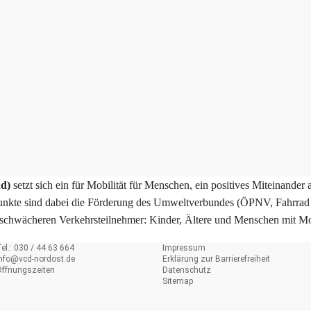
d)
setzt sich ein für Mobilität für Menschen, ein positives Miteinander 
nkte sind dabei die Förderung des Umweltverbundes (ÖPNV, Fahrrad
e schwächeren Verkehrsteilnehmer: Kinder, Ältere und Menschen mit Mo
el.: 030 / 44 63 664
Impressum
info@
vcd-nordost.de
Erklärung zur Barrierefreiheit
Öffnungszeiten
Datenschutz
Sitemap