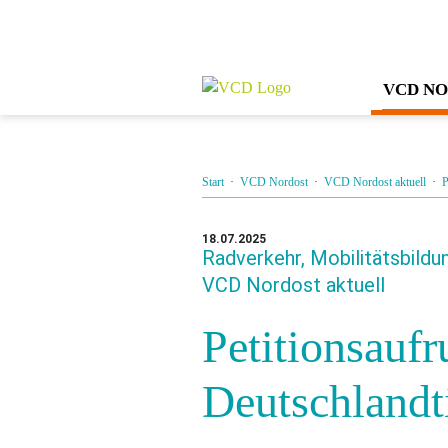
VCD N
Start
·
VCD Nordost
·
VCD Nordost aktuell
·
P
18.07.2025
Radverkehr, Mobilitätsbild
VCD Nordost aktuell
Petitionsaufr
Deutschlandti