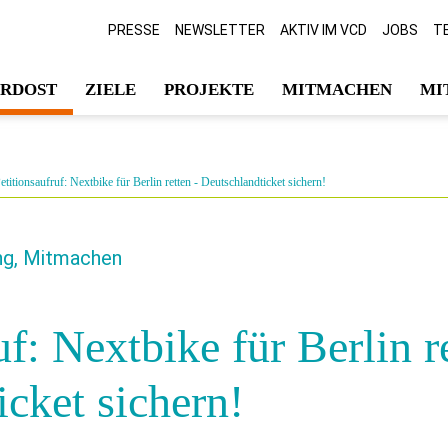
PRESSE
NEWSLETTER
AKTIV IM VCD
JOBS
T
ORDOST
ZIELE
PROJEKTE
MITMACHEN
MI
etitionsaufruf: Nextbike für Berlin retten - Deutschlandticket sichern!
ung, Mitmachen
uf: Nextbike für Berlin r
cket sichern!