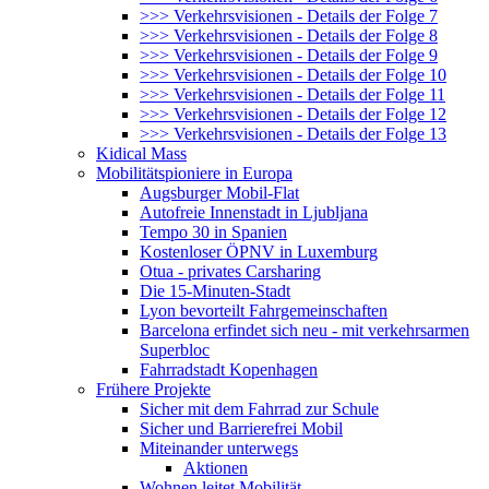
>>> Verkehrsvisionen - Details der Folge 7
>>> Verkehrsvisionen - Details der Folge 8
>>> Verkehrsvisionen - Details der Folge 9
>>> Verkehrsvisionen - Details der Folge 10
>>> Verkehrsvisionen - Details der Folge 11
>>> Verkehrsvisionen - Details der Folge 12
>>> Verkehrsvisionen - Details der Folge 13
Kidical Mass
Mobilitätspioniere in Europa
Augsburger Mobil-Flat
Autofreie Innenstadt in Ljubljana
Tempo 30 in Spanien
Kostenloser ÖPNV in Luxemburg
Otua - privates Carsharing
Die 15-Minuten-Stadt
Lyon bevorteilt Fahrgemeinschaften
Barcelona erfindet sich neu - mit verkehrsarmen
Superbloc
Fahrradstadt Kopenhagen
Frühere Projekte
Sicher mit dem Fahrrad zur Schule
Sicher und Barrierefrei Mobil
Miteinander unterwegs
Aktionen
Wohnen leitet Mobilität