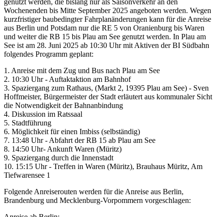
genutzt werden, die bislang nur als Saisonverkehr an den
Wochenenden bis Mitte September 2025 angeboten werden. Wegen
kurzfristiger baubedingter Fahrplanänderungen kann für die Anreise
aus Berlin und Potsdam nur die RE 5 von Oranienburg bis Waren
und weiter die RB 15 bis Plau am See genutzt werden. In Plau am
See ist am 28. Juni 2025 ab 10:30 Uhr mit Aktiven der BI Südbahn
folgendes Programm geplant:
1. Anreise mit dem Zug und Bus nach Plau am See
2. 10:30 Uhr - Auftaktaktion am Bahnhof
3. Spaziergang zum Rathaus, (Markt 2, 19395 Plau am See) - Sven
Hoffmeister, Bürgermeister der Stadt erläutert aus kommunaler Sicht
die Notwendigkeit der Bahnanbindung
4. Diskussion im Ratssaal
5. Stadtführung
6. Möglichkeit für einen Imbiss (selbständig)
7. 13:48 Uhr - Abfahrt der RB 15 ab Plau am See
8. 14:50 Uhr- Ankunft Waren (Müritz)
9. Spaziergang durch die Innenstadt
10. 15:15 Uhr - Treffen in Waren (Müritz), Brauhaus Müritz, Am
Tiefwarensee 1
Folgende Anreiserouten werden für die Anreise aus Berlin,
Brandenburg und Mecklenburg-Vorpommern vorgeschlagen:
Anreise ab Berlin: