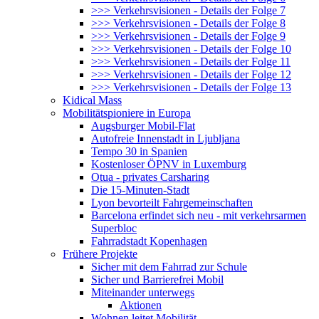
>>> Verkehrsvisionen - Details der Folge 7
>>> Verkehrsvisionen - Details der Folge 8
>>> Verkehrsvisionen - Details der Folge 9
>>> Verkehrsvisionen - Details der Folge 10
>>> Verkehrsvisionen - Details der Folge 11
>>> Verkehrsvisionen - Details der Folge 12
>>> Verkehrsvisionen - Details der Folge 13
Kidical Mass
Mobilitätspioniere in Europa
Augsburger Mobil-Flat
Autofreie Innenstadt in Ljubljana
Tempo 30 in Spanien
Kostenloser ÖPNV in Luxemburg
Otua - privates Carsharing
Die 15-Minuten-Stadt
Lyon bevorteilt Fahrgemeinschaften
Barcelona erfindet sich neu - mit verkehrsarmen
Superbloc
Fahrradstadt Kopenhagen
Frühere Projekte
Sicher mit dem Fahrrad zur Schule
Sicher und Barrierefrei Mobil
Miteinander unterwegs
Aktionen
Wohnen leitet Mobilität