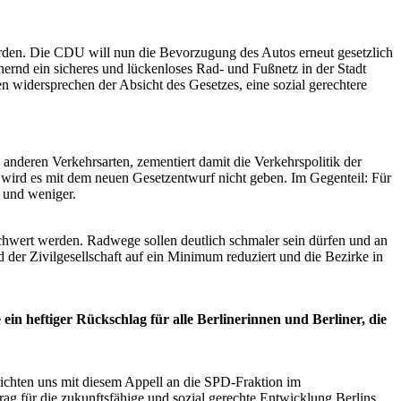
werden. Die CDU will nun die Bevorzugung des Autos erneut gesetzlich
ernd ein sicheres und lückenloses Rad- und Fußnetz in der Stadt
 widersprechen der Absicht des Gesetzes, eine sozial gerechtere
nderen Verkehrsarten, zementiert damit die Verkehrspolitik der
 wird es mit dem neuen Gesetzentwurf nicht geben. Im Gegenteil: Für
r und weniger.
chwert werden. Radwege sollen deutlich schmaler sein dürfen und an
 der Zivilgesellschaft auf ein Minimum reduziert und die Bezirke in
 heftiger Rückschlag für alle Berlinerinnen und Berliner, die
ichten uns mit diesem Appell an die SPD-Fraktion im
rag für die zukunftsfähige und sozial gerechte Entwicklung Berlins