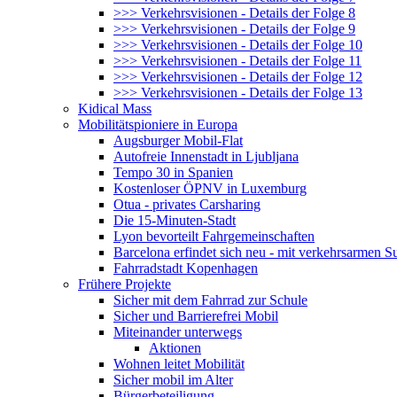
>>> Verkehrsvisionen - Details der Folge 8
>>> Verkehrsvisionen - Details der Folge 9
>>> Verkehrsvisionen - Details der Folge 10
>>> Verkehrsvisionen - Details der Folge 11
>>> Verkehrsvisionen - Details der Folge 12
>>> Verkehrsvisionen - Details der Folge 13
Kidical Mass
Mobilitätspioniere in Europa
Augsburger Mobil-Flat
Autofreie Innenstadt in Ljubljana
Tempo 30 in Spanien
Kostenloser ÖPNV in Luxemburg
Otua - privates Carsharing
Die 15-Minuten-Stadt
Lyon bevorteilt Fahrgemeinschaften
Barcelona erfindet sich neu - mit verkehrsarmen S
Fahrradstadt Kopenhagen
Frühere Projekte
Sicher mit dem Fahrrad zur Schule
Sicher und Barrierefrei Mobil
Miteinander unterwegs
Aktionen
Wohnen leitet Mobilität
Sicher mobil im Alter
Bürgerbeteiligung