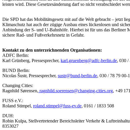
leisten wird. Diese Gesetzesänderung darf so nicht verabschiedet wer
Die SPD hat das Mobilitätsgesetz mit auf die Welt gebracht – jetzt li
Klimaschutz hat auch der zügige Ausbau eines lückenlosen und sicher
Anbindung der S- und U-Bahnhöfe. Hierbei ist für uns das Berliner M
sichere Rad- und Fußverkehrsnetz in Gefahr.
Kontakt zu den unterzeichnenden Organisationen:
ADFC Berlin:
Karl Grünberg, Pressesprecher,
karl.gruenberg@
adfc-berlin.de
, 030 
BUND Berlin:
Nicolas Šustr, Pressesprecher,
sustr@
bund-berlin.de
, 030 / 78 79 00-
Changing Cities:
Ragnhild Sørensen,
ragnhild.soerensen@
changing-cities.org
, +49 17
FUSS e.V.:
Roland Stimpel,
roland.stimpel@
fuss-ev.de
, 0161 / 1833 508
DUH:
Robin Kulpa, Stellvertretender Bereichsleiter Verkehr & Luftreinhalt
8353027