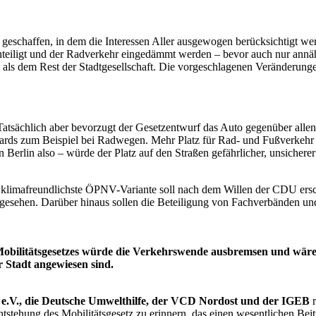
z geschaffen, in dem die Interessen Aller ausgewogen berücksichtigt 
chteiligt und der Radverkehr eingedämmt werden – bevor auch nur annäh
ls dem Rest der Stadtgesellschaft. Die vorgeschlagenen Veränderungen
sächlich aber bevorzugt der Gesetzentwurf das Auto gegenüber allen a
ndards zum Beispiel bei Radwegen. Mehr Platz für Rad- und Fußverkehr
 Berlin also – würde der Platz auf den Straßen gefährlicher, unsichere
d klimafreundlichste ÖPNV-Variante soll nach dem Willen der CDU ers
rgesehen. Darüber hinaus sollen die Beteiligung von Fachverbänden und
ilitätsgesetzes würde die Verkehrswende ausbremsen und wäre ein
er Stadt angewiesen sind.
e.V., die Deutsche Umwelthilfe, der VCD Nordost und der IGEB
r
stehung des Mobilitätsgesetz zu erinnern, das einen wesentlichen Beit