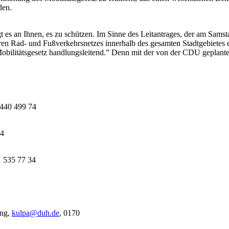
den.
egt es an Ihnen, es zu schützen. Im Sinne des Leitantrages, der am Sams
en Rad- und Fußverkehrsnetzes innerhalb des gesamten Stadtgebietes e
obilitätsgesetz handlungsleitend.” Denn mit der von der CDU geplante
/ 440 499 74
14
1 535 77 34
ung,
kulpa@
duh.de
, 0170