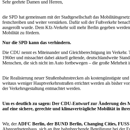
Sehr geehrte Damen und Herren,
die SPD hat gemeinsam mit der Stadtgesellschaft das Mobilitätsgeset
festschreiben und weiter verstärken. Dafür soll der Fußverkehr bena
ausgerollt wurde. Dem Kfz-Verkehr soll mehr Berlin gegeben werden a
Mobilität zu fördern.
Nur die SPD kann das verhindern.
Die CDU nennt es Miteinander und Gleichberechtigung im Verkehr. Tat
1960er und missachtet dabei aktuell geltende, deutschlandweite Sta
Menschen, die sich nicht im Auto fortbewegen – die große Mehrheit in
Die Realisierung neuer Straßenbahnstrecken als kostengünstigste un
weitaus weniger Hauptverkehrsstraßen errichtet werden als bisher vo
der Verkehrsgestaltung entmachtet werden.
Um es deutlich zu sagen: Der CDU-Entwurf zur Änderung des Mob
auf eine sichere, gerechte und klimaverträgliche Mobilität in ihr
Wir, der
ADFC Berlin, der BUND Berlin, Changing Cities, FUSS 
Abgeordnetenhaus, sich an ihre bahnbrechende Beteiligung bei der Ent