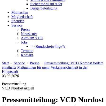
Sicher mobil im Alter
Bürgerbeteiligung
Mitmachen
Mitgliedschaft
Spenden
Service
Presse
Newsletter
Aktiv im VCD
Jobs
>> Bundesfreiwillige*r
Termine
Kontakt
Start
·
Service
·
Presse
·
Pressemitteilung: VCD Nordost fordert
ernsthafte Maßnahmen für mehr Verkehrssicherheit in der
Hauptstadt
03.03.2026
Pressemitteilung
VCD Nordost aktuell
Pressemitteilung: VCD Nordost