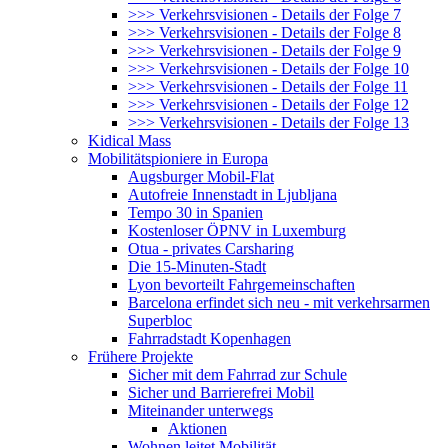
>>> Verkehrsvisionen - Details der Folge 7
>>> Verkehrsvisionen - Details der Folge 8
>>> Verkehrsvisionen - Details der Folge 9
>>> Verkehrsvisionen - Details der Folge 10
>>> Verkehrsvisionen - Details der Folge 11
>>> Verkehrsvisionen - Details der Folge 12
>>> Verkehrsvisionen - Details der Folge 13
Kidical Mass
Mobilitätspioniere in Europa
Augsburger Mobil-Flat
Autofreie Innenstadt in Ljubljana
Tempo 30 in Spanien
Kostenloser ÖPNV in Luxemburg
Otua - privates Carsharing
Die 15-Minuten-Stadt
Lyon bevorteilt Fahrgemeinschaften
Barcelona erfindet sich neu - mit verkehrsarmen
Superbloc
Fahrradstadt Kopenhagen
Frühere Projekte
Sicher mit dem Fahrrad zur Schule
Sicher und Barrierefrei Mobil
Miteinander unterwegs
Aktionen
Wohnen leitet Mobilität