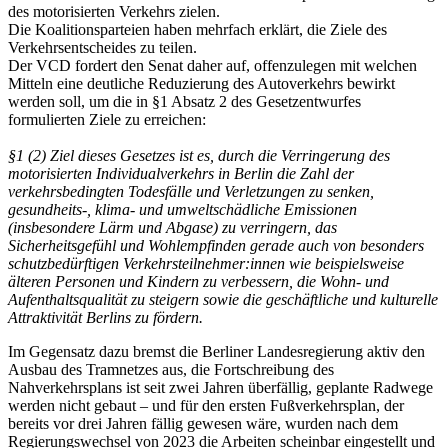
des motorisierten Verkehrs zielen.
Die Koalitionsparteien haben mehrfach erklärt, die Ziele des
Verkehrsentscheides zu teilen.
Der VCD fordert den Senat daher auf, offenzulegen mit welchen
Mitteln eine deutliche Reduzierung des Autoverkehrs bewirkt
werden soll, um die in §1 Absatz 2 des Gesetzentwurfes
formulierten Ziele zu erreichen:
§1 (2) Ziel dieses Gesetzes ist es, durch die Verringerung des
motorisierten Individualverkehrs in Berlin die Zahl der
verkehrsbedingten Todesfälle und Verletzungen zu senken,
gesundheits-, klima- und umweltschädliche Emissionen
(insbesondere Lärm und Abgase) zu verringern, das
Sicherheitsgefühl und Wohlempfinden gerade auch von besonders
schutzbedürftigen Verkehrsteilnehmer:innen wie beispielsweise
älteren Personen und Kindern zu verbessern, die Wohn- und
Aufenthaltsqualität zu steigern sowie die geschäftliche und kulturelle
Attraktivität Berlins zu fördern.
Im Gegensatz dazu bremst die Berliner Landesregierung aktiv den
Ausbau des Tramnetzes aus, die Fortschreibung des
Nahverkehrsplans ist seit zwei Jahren überfällig, geplante Radwege
werden nicht gebaut – und für den ersten Fußverkehrsplan, der
bereits vor drei Jahren fällig gewesen wäre, wurden nach dem
Regierungswechsel von 2023 die Arbeiten scheinbar eingestellt und