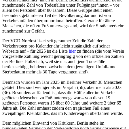
zunehmende Zahl von Todesfällen unter Fußgänger*innen – vor
allem bei Personen über 80 Jahren: Diese Gruppe stellt einen
besonders gefährdeten Teil der Bevölkerung dar und ist von
Verkehrsunfällen überproportional betroffen. Gerade für ältere
Menschen, die oft zu Fuß unterwegs sind, wird der Straßenverkehr
zunehmend zur Gefahr.
Der VCD Nordost listet seit geraumer Zeit die Zahl der
Verkehrstoten pro Kalenderjahr leicht zugänglich auf seiner
Webseite auf – für 2025 ist die Liste
hier
zu finden (die vom Verein
vorgestellte Zählung weicht geringfügig von den offiziellen Zahlen
der Berliner Polizei ab, weil sie u.a. auch jene Todesfälle
berücksichtigt, bei denen zwischen dem jeweiligen Unfall- und
Sterbedatum mehr als 30 Tage vergangen sind).
Demnach wurden im Jahr 2025 im Berliner Verkehr 38 Menschen
getötet. Dies sind weniger als im Vorjahr (56), aber mehr als 2023
(36). Besonders auffallend ist, dass die Hälfte aller im Verkehr
getöteten Menschen zu Fuß unterwegs war – von diesen 19
getöteten Personen waren 15 über 80 Jahre und weitere 2 über 65
Jahre alt. Die Zahl umfasst zudem den tragischen Fall eines
zweijährigen Kleinkindes, das im Kinderwagen überfahren wurde.
Dem möglichen Einwand von Kritikern, Berlin stehe im
bundesweiten Vergleich der Verkehrstoten noch vergleichsweise gut