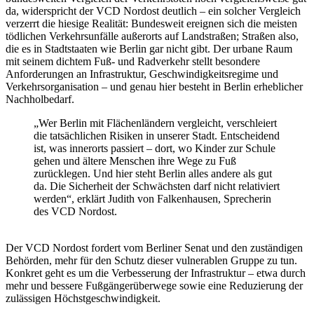
da, widerspricht der VCD Nordost deutlich – ein solcher Vergleich
verzerrt die hiesige Realität: Bundesweit ereignen sich die meisten
tödlichen Verkehrsunfälle außerorts auf Landstraßen; Straßen also,
die es in Stadtstaaten wie Berlin gar nicht gibt. Der urbane Raum
mit seinem dichtem Fuß- und Radverkehr stellt besondere
Anforderungen an Infrastruktur, Geschwindigkeitsregime und
Verkehrsorganisation – und genau hier besteht in Berlin erheblicher
Nachholbedarf.
„Wer Berlin mit Flächenländern vergleicht, verschleiert
die tatsächlichen Risiken in unserer Stadt. Entscheidend
ist, was innerorts passiert – dort, wo Kinder zur Schule
gehen und ältere Menschen ihre Wege zu Fuß
zurücklegen. Und hier steht Berlin alles andere als gut
da. Die Sicherheit der Schwächsten darf nicht relativiert
werden“, erklärt Judith von Falkenhausen, Sprecherin
des VCD Nordost.
Der VCD Nordost fordert vom Berliner Senat und den zuständigen
Behörden, mehr für den Schutz dieser vulnerablen Gruppe zu tun.
Konkret geht es um die Verbesserung der Infrastruktur – etwa durch
mehr und bessere Fußgängerüberwege sowie eine Reduzierung der
zulässigen Höchstgeschwindigkeit.