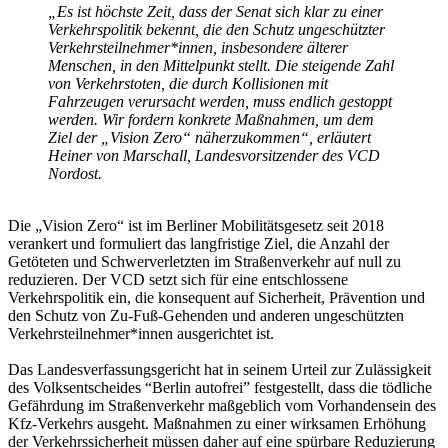
„Es ist höchste Zeit, dass der Senat sich klar zu einer
Verkehrspolitik bekennt, die den Schutz ungeschützter
Verkehrsteilnehmer*innen, insbesondere älterer
Menschen, in den Mittelpunkt stellt. Die steigende Zahl
von Verkehrstoten, die durch Kollisionen mit
Fahrzeugen verursacht werden, muss endlich gestoppt
werden. Wir fordern konkrete Maßnahmen, um dem
Ziel der „Vision Zero“ näherzukommen“, erläutert
Heiner von Marschall, Landesvorsitzender des VCD
Nordost.
Die „Vision Zero“ ist im Berliner Mobilitätsgesetz seit 2018
verankert und formuliert das langfristige Ziel, die Anzahl der
Getöteten und Schwerverletzten im Straßenverkehr auf null zu
reduzieren. Der VCD setzt sich für eine entschlossene
Verkehrspolitik ein, die konsequent auf Sicherheit, Prävention und
den Schutz von Zu-Fuß-Gehenden und anderen ungeschützten
Verkehrsteilnehmer*innen ausgerichtet ist.
Das Landesverfassungsgericht hat in seinem Urteil zur Zulässigkeit
des Volksentscheides “Berlin autofrei” festgestellt, dass die tödliche
Gefährdung im Straßenverkehr maßgeblich vom Vorhandensein des
Kfz-Verkehrs ausgeht. Maßnahmen zu einer wirksamen Erhöhung
der Verkehrssicherheit müssen daher auf eine spürbare Reduzierung