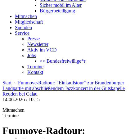
Sicher mobil im Alter
Bürgerbeteiligung
Mitmachen
Mitgliedschaft
Spenden
Service
Presse
Newsletter
Aktiv im VCD
Jobs
>> Bundesfreiwillige*r
Termine
Kontakt
Start
·
Funmove-Radtour: "Einkaufstour" zur Brandenburger
Landpartie mit abschließendem Jazzkonzert in der Gutskapelle
Reuden bei Calau
14.06.2026 / 10:15
Mitmachen
Termine
Funmove-Radtour: