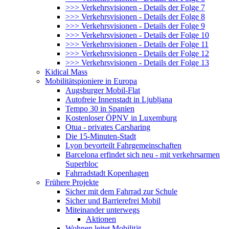
>>> Verkehrsvisionen - Details der Folge 7
>>> Verkehrsvisionen - Details der Folge 8
>>> Verkehrsvisionen - Details der Folge 9
>>> Verkehrsvisionen - Details der Folge 10
>>> Verkehrsvisionen - Details der Folge 11
>>> Verkehrsvisionen - Details der Folge 12
>>> Verkehrsvisionen - Details der Folge 13
Kidical Mass
Mobilitätspioniere in Europa
Augsburger Mobil-Flat
Autofreie Innenstadt in Ljubljana
Tempo 30 in Spanien
Kostenloser ÖPNV in Luxemburg
Otua - privates Carsharing
Die 15-Minuten-Stadt
Lyon bevorteilt Fahrgemeinschaften
Barcelona erfindet sich neu - mit verkehrsarmen
Superbloc
Fahrradstadt Kopenhagen
Frühere Projekte
Sicher mit dem Fahrrad zur Schule
Sicher und Barrierefrei Mobil
Miteinander unterwegs
Aktionen
Wohnen leitet Mobilität