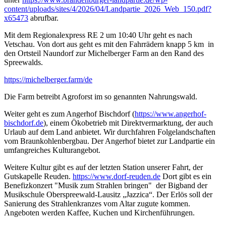
content/uploads/sites/4/2026/04/Landpartie_2026_Web_150.pdf?
x65473
abrufbar.
Mit dem Regionalexpress RE 2 um 10:40 Uhr geht es nach
Vetschau. Von dort aus geht es mit den Fahrrädern knapp 5 km in
den Ortsteil Naundorf zur Michelberger Farm an den Rand des
Spreewalds.
https://michelberger.farm/de
Die Farm betreibt Agroforst im so genannten Nahrungswald.
Weiter geht es zum Angerhof Bischdorf (
https://www.angerhof-
bischdorf.de
), einem Ökobetrieb mit Direktvermarktung, der auch
Urlaub auf dem Land anbietet. Wir durchfahren Folgelandschaften
vom Braunkohlenbergbau. Der Angerhof bietet zur Landpartie ein
umfangreiches Kulturangebot.
Weitere Kultur gibt es auf der letzten Station unserer Fahrt, der
Gutskapelle Reuden.
https://www.dorf-reuden.de
Dort gibt es ein
Benefizkonzert "Musik zum Strahlen bringen" der Bigband der
Musikschule Oberspreewald-Lausitz „Jazzica“. Der Erlös soll der
Sanierung des Strahlenkranzes vom Altar zugute kommen.
Angeboten werden Kaffee, Kuchen und Kirchenführungen.