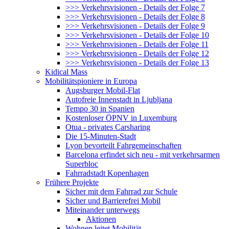
>>> Verkehrsvisionen - Details der Folge 7
>>> Verkehrsvisionen - Details der Folge 8
>>> Verkehrsvisionen - Details der Folge 9
>>> Verkehrsvisionen - Details der Folge 10
>>> Verkehrsvisionen - Details der Folge 11
>>> Verkehrsvisionen - Details der Folge 12
>>> Verkehrsvisionen - Details der Folge 13
Kidical Mass
Mobilitätspioniere in Europa
Augsburger Mobil-Flat
Autofreie Innenstadt in Ljubljana
Tempo 30 in Spanien
Kostenloser ÖPNV in Luxemburg
Otua - privates Carsharing
Die 15-Minuten-Stadt
Lyon bevorteilt Fahrgemeinschaften
Barcelona erfindet sich neu - mit verkehrsarmen
Superbloc
Fahrradstadt Kopenhagen
Frühere Projekte
Sicher mit dem Fahrrad zur Schule
Sicher und Barrierefrei Mobil
Miteinander unterwegs
Aktionen
Wohnen leitet Mobilität