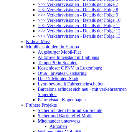
>>> Verkehrsvisionen - Details der Folge 7
>>> Verkehrsvisionen - Details der Folge 8
>>> Verkehrsvisionen - Details der Folge 9
>>> Verkehrsvisionen - Details der Folge 10
>>> Verkehrsvisionen - Details der Folge 11
>>> Verkehrsvisionen - Details der Folge 12
>>> Verkehrsvisionen - Details der Folge 13
Kidical Mass
Mobilitätspioniere in Europa
Augsburger Mobil-Flat
Autofreie Innenstadt in Ljubljana
Tempo 30 in Spanien
Kostenloser ÖPNV in Luxemburg
Otua - privates Carsharing
Die 15-Minuten-Stadt
Lyon bevorteilt Fahrgemeinschaften
Barcelona erfindet sich neu - mit verkehrsarmen
Superbloc
Fahrradstadt Kopenhagen
Frühere Projekte
Sicher mit dem Fahrrad zur Schule
Sicher und Barrierefrei Mobil
Miteinander unterwegs
Aktionen
Wohnen leitet Mobilität