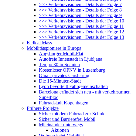
>>> Verkehrsvisionen - Details der Folge 7
>>> Verkehrsvisionen - Details der Folge 8
>>> Verkehrsvisionen - Details der Folge 9
>>> Verkehrsvisionen - Details der Folge 10
>>> Verkehrsvisionen - Details der Folge 11
>>> Verkehrsvisionen - Details der Folge 12
>>> Verkehrsvisionen - Details der Folge 13
Kidical Mass
Mobilitätspioniere in Europa
Augsburger Mobil-Flat
Autofreie Innenstadt in Ljubljana
Tempo 30 in Spanien
Kostenloser ÖPNV in Luxemburg
Otua - privates Carsharing
Die 15-Minuten-Stadt
Lyon bevorteilt Fahrgemeinschaften
Barcelona erfindet sich neu - mit verkehrsarmen
Superbloc
Fahrradstadt Kopenhagen
Frühere Projekte
Sicher mit dem Fahrrad zur Schule
Sicher und Barrierefrei Mobil
Miteinander unterwegs
Aktionen
Wohnen leitet Mobilität