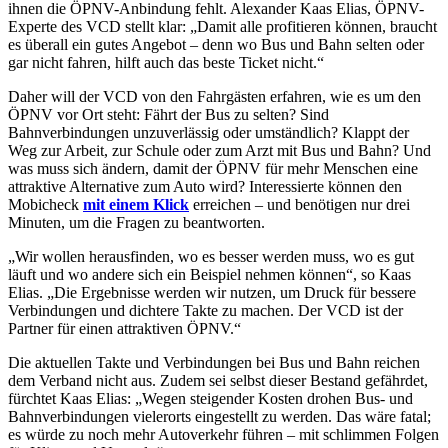
ihnen die ÖPNV-Anbindung fehlt. Alexander Kaas Elias, ÖPNV-
Experte des VCD stellt klar: „Damit alle profitieren können, braucht
es überall ein gutes Angebot – denn wo Bus und Bahn selten oder
gar nicht fahren, hilft auch das beste Ticket nicht.“
Daher will der VCD von den Fahrgästen erfahren, wie es um den
ÖPNV vor Ort steht: Fährt der Bus zu selten? Sind
Bahnverbindungen unzuverlässig oder umständlich? Klappt der
Weg zur Arbeit, zur Schule oder zum Arzt mit Bus und Bahn? Und
was muss sich ändern, damit der ÖPNV für mehr Menschen eine
attraktive Alternative zum Auto wird? Interessierte können den
Mobicheck
mit einem Klick
erreichen – und benötigen nur drei
Minuten, um die Fragen zu beantworten.
„Wir wollen herausfinden, wo es besser werden muss, wo es gut
läuft und wo andere sich ein Beispiel nehmen können“, so Kaas
Elias. „Die Ergebnisse werden wir nutzen, um Druck für bessere
Verbindungen und dichtere Takte zu machen. Der VCD ist der
Partner für einen attraktiven ÖPNV.“
Die aktuellen Takte und Verbindungen bei Bus und Bahn reichen
dem Verband nicht aus. Zudem sei selbst dieser Bestand gefährdet,
fürchtet Kaas Elias: „Wegen steigender Kosten drohen Bus- und
Bahnverbindungen vielerorts eingestellt zu werden. Das wäre fatal;
es würde zu noch mehr Autoverkehr führen – mit schlimmen Folgen