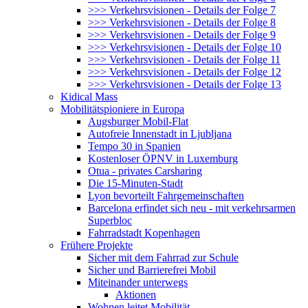
>>> Verkehrsvisionen - Details der Folge 7
>>> Verkehrsvisionen - Details der Folge 8
>>> Verkehrsvisionen - Details der Folge 9
>>> Verkehrsvisionen - Details der Folge 10
>>> Verkehrsvisionen - Details der Folge 11
>>> Verkehrsvisionen - Details der Folge 12
>>> Verkehrsvisionen - Details der Folge 13
Kidical Mass
Mobilitätspioniere in Europa
Augsburger Mobil-Flat
Autofreie Innenstadt in Ljubljana
Tempo 30 in Spanien
Kostenloser ÖPNV in Luxemburg
Otua - privates Carsharing
Die 15-Minuten-Stadt
Lyon bevorteilt Fahrgemeinschaften
Barcelona erfindet sich neu - mit verkehrsarmen
Superbloc
Fahrradstadt Kopenhagen
Frühere Projekte
Sicher mit dem Fahrrad zur Schule
Sicher und Barrierefrei Mobil
Miteinander unterwegs
Aktionen
Wohnen leitet Mobilität