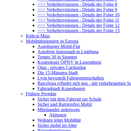
>>> Verkehrsvisionen - Details der Folge 8
>>> Verkehrsvisionen - Details der Folge 9
>>> Verkehrsvisionen - Details der Folge 10
>>> Verkehrsvisionen - Details der Folge 11
>>> Verkehrsvisionen - Details der Folge 12
>>> Verkehrsvisionen - Details der Folge 13
Kidical Mass
Mobilitätspioniere in Europa
Augsburger Mobil-Flat
Autofreie Innenstadt in Ljubljana
Tempo 30 in Spanien
Kostenloser ÖPNV in Luxemburg
Otua - privates Carsharing
Die 15-Minuten-Stadt
Lyon bevorteilt Fahrgemeinschaften
Barcelona erfindet sich neu - mit verkehrsarmen S
Fahrradstadt Kopenhagen
Frühere Projekte
Sicher mit dem Fahrrad zur Schule
Sicher und Barrierefrei Mobil
Miteinander unterwegs
Aktionen
Wohnen leitet Mobilität
Sicher mobil im Alter
Bürgerbeteiligung