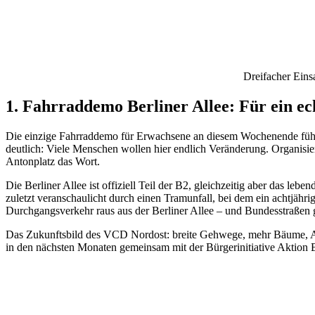
Dreifacher Ein
1. Fahrraddemo Berliner Allee: Für ein ec
Die einzige Fahrraddemo für Erwachsene an diesem Wochenende führt
deutlich: Viele Menschen wollen hier endlich Veränderung. Organisie
Antonplatz das Wort.
Die Berliner Allee ist offiziell Teil der B2, gleichzeitig aber das l
zuletzt veranschaulicht durch einen Tramunfall, bei dem ein achtjähr
Durchgangsverkehr raus aus der Berliner Allee – und Bundesstraße
Das Zukunftsbild des VCD Nordost: breite Gehwege, mehr Bäume, Auß
in den nächsten Monaten gemeinsam mit der Bürgerinitiative Aktion Be