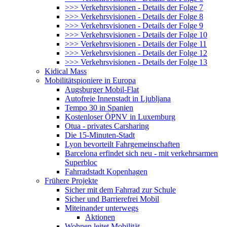
>>> Verkehrsvisionen - Details der Folge 7
>>> Verkehrsvisionen - Details der Folge 8
>>> Verkehrsvisionen - Details der Folge 9
>>> Verkehrsvisionen - Details der Folge 10
>>> Verkehrsvisionen - Details der Folge 11
>>> Verkehrsvisionen - Details der Folge 12
>>> Verkehrsvisionen - Details der Folge 13
Kidical Mass
Mobilitätspioniere in Europa
Augsburger Mobil-Flat
Autofreie Innenstadt in Ljubljana
Tempo 30 in Spanien
Kostenloser ÖPNV in Luxemburg
Otua - privates Carsharing
Die 15-Minuten-Stadt
Lyon bevorteilt Fahrgemeinschaften
Barcelona erfindet sich neu - mit verkehrsarmen
Superbloc
Fahrradstadt Kopenhagen
Frühere Projekte
Sicher mit dem Fahrrad zur Schule
Sicher und Barrierefrei Mobil
Miteinander unterwegs
Aktionen
Wohnen leitet Mobilität