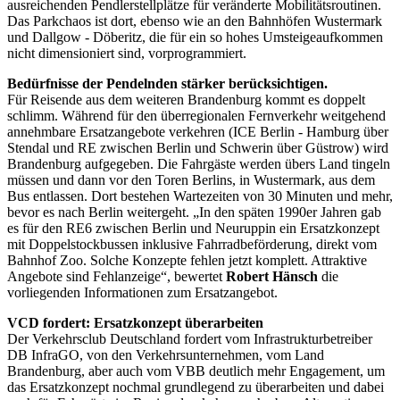
ausreichenden Pendlerstellplätze für veränderte Mobilitätsroutinen.
Das Parkchaos ist dort, ebenso wie an den Bahnhöfen Wustermark
und Dallgow - Döberitz, die für ein so hohes Umsteigeaufkommen
nicht dimensioniert sind, vorprogrammiert.
Bedürfnisse der Pendelnden stärker berücksichtigen.
Für Reisende aus dem weiteren Brandenburg kommt es doppelt
schlimm. Während für den überregionalen Fernverkehr weitgehend
annehmbare Ersatzangebote verkehren (ICE Berlin - Hamburg über
Stendal und RE zwischen Berlin und Schwerin über Güstrow) wird
Brandenburg aufgegeben. Die Fahrgäste werden übers Land tingeln
müssen und dann vor den Toren Berlins, in Wustermark, aus dem
Bus entlassen. Dort bestehen Wartezeiten von 30 Minuten und mehr,
bevor es nach Berlin weitergeht. „In den späten 1990er Jahren gab
es für den RE6 zwischen Berlin und Neuruppin ein Ersatzkonzept
mit Doppelstockbussen inklusive Fahrradbeförderung, direkt vom
Bahnhof Zoo. Solche Konzepte fehlen jetzt komplett. Attraktive
Angebote sind Fehlanzeige“, bewertet
Robert Hänsch
die
vorliegenden Informationen zum Ersatzangebot.
VCD fordert: Ersatzkonzept überarbeiten
Der Verkehrsclub Deutschland fordert vom Infrastrukturbetreiber
DB InfraGO, von den Verkehrsunternehmen, vom Land
Brandenburg, aber auch vom VBB deutlich mehr Engagement, um
das Ersatzkonzept nochmal grundlegend zu überarbeiten und dabei