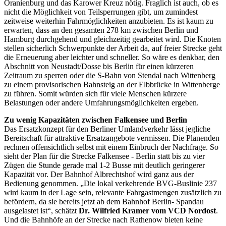
Oranienburg und das Karower Kreuz nötig. Fraglich ist auch, ob es
nicht die Möglichkeit von Teilsperrungen gibt, um zumindest
zeitweise weiterhin Fahrmöglichkeiten anzubieten. Es ist kaum zu
erwarten, dass an den gesamten 278 km zwischen Berlin und
Hamburg durchgehend und gleichzeitig gearbeitet wird. Die Knoten
stellen sicherlich Schwerpunkte der Arbeit da, auf freier Strecke geht
die Erneuerung aber leichter und schneller. So wäre es denkbar, den
Abschnitt von Neustadt/Dosse bis Berlin für einen kürzeren
Zeitraum zu sperren oder die S-Bahn von Stendal nach Wittenberg
zu einem provisorischen Bahnsteig an der Elbbrücke in Wittenberge
zu führen. Somit würden sich für viele Menschen kürzere
Belastungen oder andere Umfahrungsmöglichkeiten ergeben.
Zu wenig Kapazitäten zwischen Falkensee und Berlin
Das Ersatzkonzept für den Berliner Umlandverkehr lässt jegliche
Bereitschaft für attraktive Ersatzangebote vermissen. Die Planenden
rechnen offensichtlich selbst mit einem Einbruch der Nachfrage. So
sieht der Plan für die Strecke Falkensee - Berlin statt bis zu vier
Zügen die Stunde gerade mal 1-2 Busse mit deutlich geringerer
Kapazität vor. Der Bahnhof Albrechtshof wird ganz aus der
Bedienung genommen. „Die lokal verkehrende BVG-Buslinie 237
wird kaum in der Lage sein, relevante Fahrgastmengen zusätzlich zu
befördern, da sie bereits jetzt ab dem Bahnhof Berlin- Spandau
ausgelastet ist“, schätzt
Dr. Wilfried Kramer vom VCD Nordost
.
Und die Bahnhöfe an der Strecke nach Rathenow bieten keine