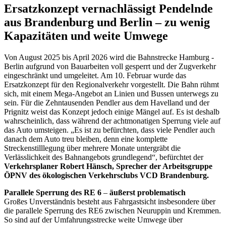
Ersatzkonzept vernachlässigt Pendelnde
aus Brandenburg und Berlin – zu wenig
Kapazitäten und weite Umwege
Von August 2025 bis April 2026 wird die Bahnstrecke Hamburg -
Berlin aufgrund von Bauarbeiten voll gesperrt und der Zugverkehr
eingeschränkt und umgeleitet. Am 10. Februar wurde das
Ersatzkonzept für den Regionalverkehr vorgestellt. Die Bahn rühmt
sich, mit einem Mega-Angebot an Linien und Bussen unterwegs zu
sein. Für die Zehntausenden Pendler aus dem Havelland und der
Prignitz weist das Konzept jedoch einige Mängel auf. Es ist deshalb
wahrscheinlich, dass während der achtmonatigen Sperrung viele auf
das Auto umsteigen. „Es ist zu befürchten, dass viele Pendler auch
danach dem Auto treu bleiben, denn eine komplette
Streckenstilllegung über mehrere Monate untergräbt die
Verlässlichkeit des Bahnangebots grundlegend“, befürchtet der
Verkehrsplaner Robert Hänsch, Sprecher der Arbeitsgruppe
ÖPNV des ökologischen Verkehrsclubs VCD Brandenburg.
Parallele Sperrung des RE 6
–
äußerst problematisch
Großes Unverständnis besteht aus Fahrgastsicht insbesondere über
die parallele Sperrung des RE6 zwischen Neuruppin und Kremmen.
So sind auf der Umfahrungsstrecke weite Umwege über