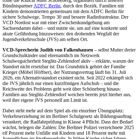
rollte die Kidical Mass Schöneberg, organisiert durch unseren
Bündnispartner
ADFC Berlin
, durch den Bezirk. Familien mit
Kindern demonstrierten gemeinsam mit dem ADFC Berlin für
sichere Schulwege, Tempo 30 und bessere Radinfrastruktur. Der
VCD Nordost war mit einer Zwischenkundgebung am
Sachsendamm dabei – und nutzte sie, um auf eine konkrete und
akute Gefährdung hinzuweisen: den drohenden Wegfall der
Jugendverkehrsschule (JVS) am selben Ort.
VCD-Sprecherin Judith von Falkenhausen
– selbst Mutter dreier
Grundschulkinder und ehrenamtlich im Netzwerk
Schulwegsicherheit Steglitz-Zehlendorf aktiv – erklärte, warum der
Standort nicht ersetzbar ist: Das Grundstück gehört der Familie
Krieger (Möbel Höffner), der Nutzungsvertrag läuft bis 31. Juli
2026, ein Alternativstandort existiert nicht. Seit 2022 erkämpft sich
die JVS jährlich nur einen kurzfristigen Aufschub – und die
Reichweite des Problems geht weit über Schöneberg hinaus:
Familien aus Steglitz-Zehlendorf weichen bereits jetzt hierher aus,
weil ihre eigene JVS personell am Limit ist.
Dabei steht mehr auf dem Spiel als ein einzelner Übungsplatz:
Verkehrserziehung ist im Berliner Schulgesetz als Bildungsauftrag
verankert, die Radfahrprüfung in Klasse 4 Pflicht. Dass der Bedarf
wächst, belegen die Zahlen: Die Berliner Polizei verzeichnete 2025
elf Prozent mehr Unfälle mit Kindern und 18 Prozent mehr mit
Jugendlichen im Straßenverkehr. Je früher Kinder sicher fahren