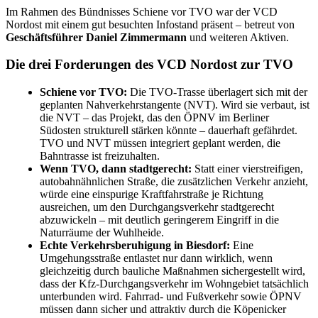
Im Rahmen des Bündnisses Schiene vor TVO war der VCD
Nordost mit einem gut besuchten Infostand präsent – betreut von
Geschäftsführer Daniel Zimmermann
und weiteren Aktiven.
Die drei Forderungen des VCD Nordost zur TVO
Schiene vor TVO:
Die TVO-Trasse überlagert sich mit der
geplanten Nahverkehrstangente (NVT). Wird sie verbaut, ist
die NVT – das Projekt, das den ÖPNV im Berliner
Südosten strukturell stärken könnte – dauerhaft gefährdet.
TVO und NVT müssen integriert geplant werden, die
Bahntrasse ist freizuhalten.
Wenn TVO, dann stadtgerecht:
Statt einer vierstreifigen,
autobahnähnlichen Straße, die zusätzlichen Verkehr anzieht,
würde eine einspurige Kraftfahrstraße je Richtung
ausreichen, um den Durchgangsverkehr stadtgerecht
abzuwickeln – mit deutlich geringerem Eingriff in die
Naturräume der Wuhlheide.
Echte Verkehrsberuhigung in Biesdorf:
Eine
Umgehungsstraße entlastet nur dann wirklich, wenn
gleichzeitig durch bauliche Maßnahmen sichergestellt wird,
dass der Kfz-Durchgangsverkehr im Wohngebiet tatsächlich
unterbunden wird. Fahrrad- und Fußverkehr sowie ÖPNV
müssen dann sicher und attraktiv durch die Köpenicker