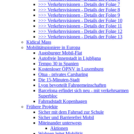
>>> Verkehrsvisionen - Details der Folge 7
>>> Verkehrsvisionen - Details der Folge 8
>>> Verkehrsvisionen - Details der Folge 9
>>> Verkehrsvisionen - Details der Folge 10
>>> Verkehrsvisionen - Details der Folge 11
>>> Verkehrsvisionen - Details der Folge 12
>>> Verkehrsvisionen - Details der Folge 13
Kidical Mass
Mobilitätspioniere in Europa
Augsburger Mobil-Flat
Autofreie Innenstadt in Ljubljana
Tempo 30 in Spanien
Kostenloser ÖPNV in Luxemburg
Otua - privates Carsharing
Die 15-Minuten-Stadt
Lyon bevorteilt Fahrgemeinschaften
Barcelona erfindet sich neu - mit verkehrsarmen
Superbloc
Fahrradstadt Kopenhagen
Frühere Projekte
Sicher mit dem Fahrrad zur Schule
Sicher und Barrierefrei Mobil
Miteinander unterwegs
Aktionen
Wohnen leitet Mobilität