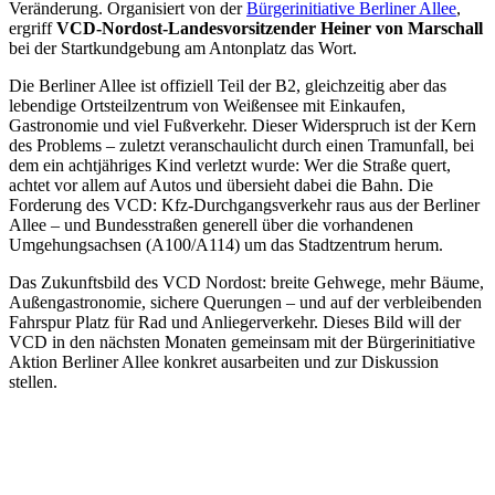
Veränderung. Organisiert von der
Bürgerinitiative Berliner Allee
,
ergriff
VCD-Nordost-Landesvorsitzender Heiner von Marschall
bei der Startkundgebung am Antonplatz das Wort.
Die Berliner Allee ist offiziell Teil der B2, gleichzeitig aber das
lebendige Ortsteilzentrum von Weißensee mit Einkaufen,
Gastronomie und viel Fußverkehr. Dieser Widerspruch ist der Kern
des Problems – zuletzt veranschaulicht durch einen Tramunfall, bei
dem ein achtjähriges Kind verletzt wurde: Wer die Straße quert,
achtet vor allem auf Autos und übersieht dabei die Bahn. Die
Forderung des VCD: Kfz-Durchgangsverkehr raus aus der Berliner
Allee – und Bundesstraßen generell über die vorhandenen
Umgehungsachsen (A100/A114) um das Stadtzentrum herum.
Das Zukunftsbild des VCD Nordost: breite Gehwege, mehr Bäume,
Außengastronomie, sichere Querungen – und auf der verbleibenden
Fahrspur Platz für Rad und Anliegerverkehr. Dieses Bild will der
VCD in den nächsten Monaten gemeinsam mit der Bürgerinitiative
Aktion Berliner Allee konkret ausarbeiten und zur Diskussion
stellen.