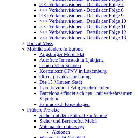
>>> Verkehrsvisionen - Details der Folge 7
>>> Verkehrsvisionen - Details der Folge 8
>>> Verkehrsvisionen - Details der Folge 9
>>> Verkehrsvisionen - Details der Folge 10
>>> Verkehrsvisionen - Details der Folge 11
>>> Verkehrsvisionen - Details der Folge 12
>>> Verkehrsvisionen - Details der Folge 13
Kidical Mass
Mobilitätspioniere in Europa
Augsburger Mobil-Flat
Autofreie Innenstadt in Ljubljana
Tempo 30 in Spanien
Kostenloser ÖPNV in Luxemburg
Otua - privates Carsharing
Die 15-Minuten-Stadt
Lyon bevorteilt Fahrgemeinschaften
Barcelona erfindet sich neu - mit verkehrsarmen
Superbloc
Fahrradstadt Kopenhagen
Frühere Projekte
Sicher mit dem Fahrrad zur Schule
Sicher und Barrierefrei Mobil
Miteinander unterwegs
Aktionen
Wohnen leitet Mobilität