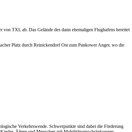
eger von TXL ab. Das Gelände des dann ehemaligen Flughafens bereitet
macher Platz durch Reinickendorf Ost zum Pankower Anger, wo die
 ökologische Verkehrswende. Schwerpunkte sind dabei die Förderung
Kinder, Ältere und Menschen mit Mobilitätseinschränkungen.