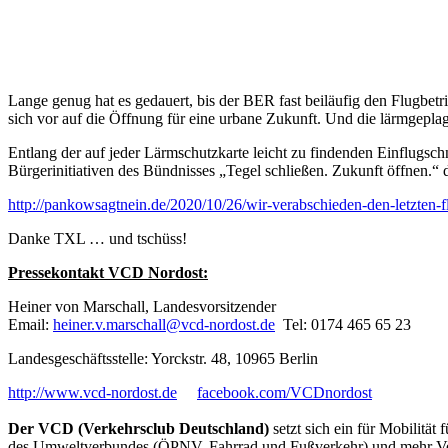
Lange genug hat es gedauert, bis der BER fast beiläufig den Flugbet
sich vor auf die Öffnung für eine urbane Zukunft. Und die lärmgepl
Entlang der auf jeder Lärmschutzkarte leicht zu findenden Einflug
Bürgerinitiativen des Bündnisses „Tegel schließen. Zukunft öffnen.“ de
http://pankowsagtnein.de/2020/10/26/wir-verabschieden-den-letzten-
Danke TXL … und tschüss!
Pressekontakt VCD Nordost:
Heiner von Marschall, Landesvorsitzender
Email:
heiner.v.marschall@
vcd-nordost.de
Tel: 0174 465 65 23
Landesgeschäftsstelle: Yorckstr. 48, 10965 Berlin
http://www.vcd-nordost.de
facebook.com/VCDnordost
Der VCD (Verkehrsclub Deutschland)
setzt sich ein für Mobilitä
des Umweltverbundes (ÖPNV, Fahrrad und Fußverkehr) und mehr Verke