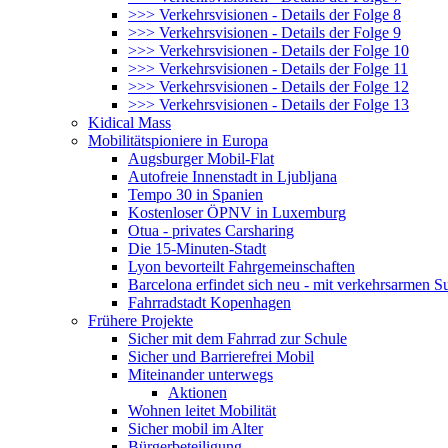
>>> Verkehrsvisionen - Details der Folge 8
>>> Verkehrsvisionen - Details der Folge 9
>>> Verkehrsvisionen - Details der Folge 10
>>> Verkehrsvisionen - Details der Folge 11
>>> Verkehrsvisionen - Details der Folge 12
>>> Verkehrsvisionen - Details der Folge 13
Kidical Mass
Mobilitätspioniere in Europa
Augsburger Mobil-Flat
Autofreie Innenstadt in Ljubljana
Tempo 30 in Spanien
Kostenloser ÖPNV in Luxemburg
Otua - privates Carsharing
Die 15-Minuten-Stadt
Lyon bevorteilt Fahrgemeinschaften
Barcelona erfindet sich neu - mit verkehrsarmen S
Fahrradstadt Kopenhagen
Frühere Projekte
Sicher mit dem Fahrrad zur Schule
Sicher und Barrierefrei Mobil
Miteinander unterwegs
Aktionen
Wohnen leitet Mobilität
Sicher mobil im Alter
Bürgerbeteiligung