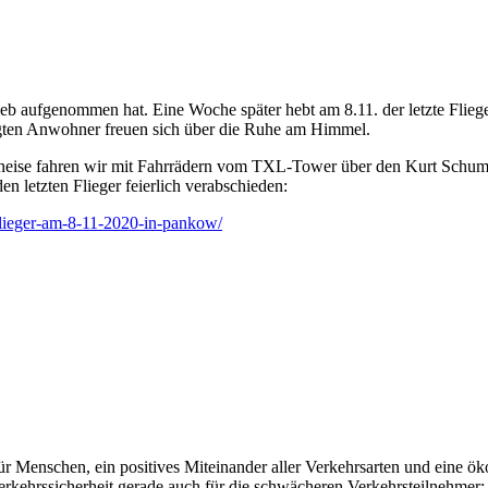
rieb aufgenommen hat. Eine Woche später hebt am 8.11. der letzte Fli
agten Anwohner freuen sich über die Ruhe am Himmel.
schneise fahren wir mit Fahrrädern vom TXL-Tower über den Kurt Schu
n letzten Flieger feierlich verabschieden:
flieger-am-8-11-2020-in-pankow/
t für Menschen, ein positives Miteinander aller Verkehrsarten und eine
hrssicherheit gerade auch für die schwächeren Verkehrsteilnehmer: 