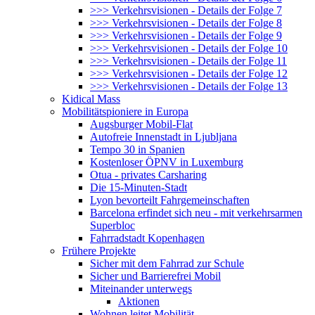
>>> Verkehrsvisionen - Details der Folge 7
>>> Verkehrsvisionen - Details der Folge 8
>>> Verkehrsvisionen - Details der Folge 9
>>> Verkehrsvisionen - Details der Folge 10
>>> Verkehrsvisionen - Details der Folge 11
>>> Verkehrsvisionen - Details der Folge 12
>>> Verkehrsvisionen - Details der Folge 13
Kidical Mass
Mobilitätspioniere in Europa
Augsburger Mobil-Flat
Autofreie Innenstadt in Ljubljana
Tempo 30 in Spanien
Kostenloser ÖPNV in Luxemburg
Otua - privates Carsharing
Die 15-Minuten-Stadt
Lyon bevorteilt Fahrgemeinschaften
Barcelona erfindet sich neu - mit verkehrsarmen
Superbloc
Fahrradstadt Kopenhagen
Frühere Projekte
Sicher mit dem Fahrrad zur Schule
Sicher und Barrierefrei Mobil
Miteinander unterwegs
Aktionen
Wohnen leitet Mobilität