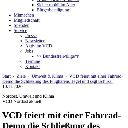
Sicher mobil im Alter
Bürgerbeteiligung
Mitmachen
Mitgliedschaft
Spenden
Service
Presse
Newsletter
Aktiv im VCD
Jobs
>> Bundesfreiwillige*r
Termine
Kontakt
Start
·
Ziele
·
Umwelt & Klima
·
VCD feiert mit einer Fahrrad-
Demo die Schließung des Flughafens Tegel und sagt tschüss!
10.11.2020
Nordost, Umwelt und Klima
VCD Nordost aktuell
VCD feiert mit einer Fahrrad-
Demo die Schließung des