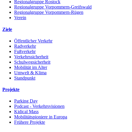
Regionalgruppe Rostock
Regionalgruppe Vorpommern-Greifswald
Regionalgruppe Vorpommern-Rügen
Verein
Ziele
Öffentlicher Verkehr
Radverkehr
Fußverkehr
Verkehrssicherheit
Schulwegsicherheit
Mobilität im Alter
Umwelt & Klima
Standpunkt
Projekte
Parking Day
Podcast - Verkehrsvisionen
Kidical Mass
Mobilitätspioniere in Europa
Frühere Projekte