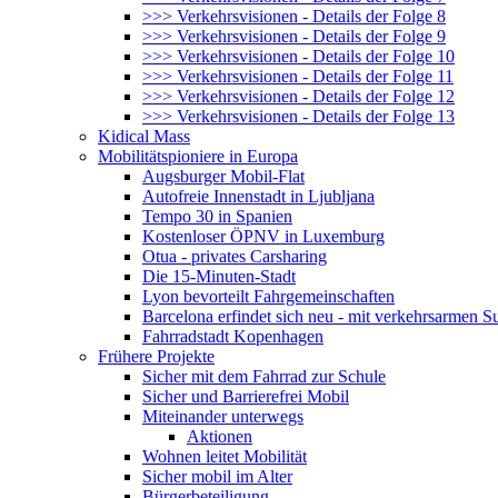
>>> Verkehrsvisionen - Details der Folge 8
>>> Verkehrsvisionen - Details der Folge 9
>>> Verkehrsvisionen - Details der Folge 10
>>> Verkehrsvisionen - Details der Folge 11
>>> Verkehrsvisionen - Details der Folge 12
>>> Verkehrsvisionen - Details der Folge 13
Kidical Mass
Mobilitätspioniere in Europa
Augsburger Mobil-Flat
Autofreie Innenstadt in Ljubljana
Tempo 30 in Spanien
Kostenloser ÖPNV in Luxemburg
Otua - privates Carsharing
Die 15-Minuten-Stadt
Lyon bevorteilt Fahrgemeinschaften
Barcelona erfindet sich neu - mit verkehrsarmen S
Fahrradstadt Kopenhagen
Frühere Projekte
Sicher mit dem Fahrrad zur Schule
Sicher und Barrierefrei Mobil
Miteinander unterwegs
Aktionen
Wohnen leitet Mobilität
Sicher mobil im Alter
Bürgerbeteiligung