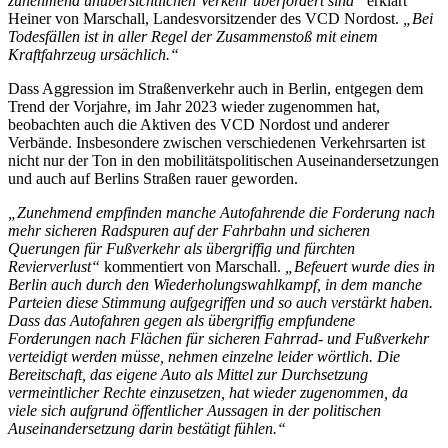
zunehmend unübersichtlichen Verkehr überfordert sind“
erklärt
Heiner von Marschall, Landesvorsitzender des VCD Nordost.
„Bei
Todesfällen ist in aller Regel der Zusammenstoß mit einem
Kraftfahrzeug ursächlich.“
Dass Aggression im Straßenverkehr auch in Berlin, entgegen dem
Trend der Vorjahre, im Jahr 2023 wieder zugenommen hat,
beobachten auch die Aktiven des VCD Nordost und anderer
Verbände. Insbesondere zwischen verschiedenen Verkehrsarten ist
nicht nur der Ton in den mobilitätspolitischen Auseinandersetzungen
und auch auf Berlins Straßen rauer geworden.
„Zunehmend empfinden manche Autofahrende die Forderung nach
mehr sicheren Radspuren auf der Fahrbahn und sicheren
Querungen für Fußverkehr als übergriffig und fürchten
Revierverlust“
kommentiert von Marschall.
„Befeuert wurde dies in
Berlin auch durch den Wiederholungswahlkampf, in dem manche
Parteien diese Stimmung aufgegriffen und so auch verstärkt haben.
Dass das Autofahren gegen als übergriffig empfundene
Forderungen nach Flächen für sicheren Fahrrad- und Fußverkehr
verteidigt werden müsse, nehmen einzelne leider wörtlich. Die
Bereitschaft, das eigene Auto als Mittel zur Durchsetzung
vermeintlicher Rechte einzusetzen, hat wieder zugenommen, da
viele sich aufgrund öffentlicher Aussagen in der politischen
Auseinandersetzung darin bestätigt fühlen.“