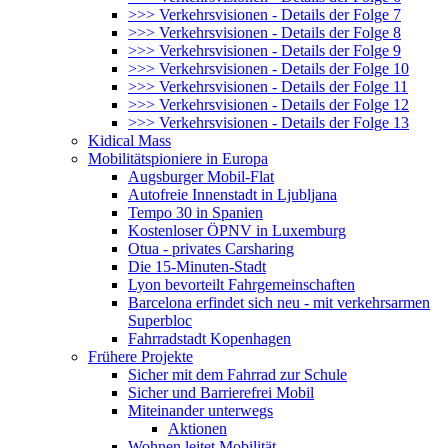
>>> Verkehrsvisionen - Details der Folge 7
>>> Verkehrsvisionen - Details der Folge 8
>>> Verkehrsvisionen - Details der Folge 9
>>> Verkehrsvisionen - Details der Folge 10
>>> Verkehrsvisionen - Details der Folge 11
>>> Verkehrsvisionen - Details der Folge 12
>>> Verkehrsvisionen - Details der Folge 13
Kidical Mass
Mobilitätspioniere in Europa
Augsburger Mobil-Flat
Autofreie Innenstadt in Ljubljana
Tempo 30 in Spanien
Kostenloser ÖPNV in Luxemburg
Otua - privates Carsharing
Die 15-Minuten-Stadt
Lyon bevorteilt Fahrgemeinschaften
Barcelona erfindet sich neu - mit verkehrsarmen
Superbloc
Fahrradstadt Kopenhagen
Frühere Projekte
Sicher mit dem Fahrrad zur Schule
Sicher und Barrierefrei Mobil
Miteinander unterwegs
Aktionen
Wohnen leitet Mobilität