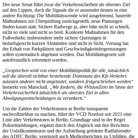
Der neue Senat führt zwar die Verkehrssicherheit als oberstes Ziel
auf den Lippen, doch die Signale die er aussendet deuten in eine
andere Richtung: Die Mobilitätswende wird ausgebremst, baureife
Maßnahmen zur Überprüfung zurückgestellt, neue Planungen
finden kaum statt. Sichere Radwege ja, aber bitte nicht so schnell,
nicht so viele und nicht so breit. Konkrete Maßnahmen für den
Fußverkehr, insbesondere mehr sichere Querungen in
bedarfsgerecht kurzen Abständen sind nicht in Sicht. Vorrang hat
der Erhalt von Parkplätzen und Geschwindigkeitsbegrenzungen
sollen systematisch abgebaut werden. Das Mobilitätsgesetz soll
autofreundlich reformiert werden.
„Gesprochen wird von einer Mobilitätspolitik für alle, tatsächlich
soll die überall sichtbar bestehende Dominanz des Kfz-Verkehrs
zulasten anderer nicht angetastet, sondern festgeschrieben werden“
bemerkt von Marschall
. „Wir fordern, die #VisionZero im Sinne der
Verkehrssicherheit tatsächlich als oberstes Ziel in allen
Abwägungsentscheidungen zu verankern.“
Um die Zahlen der Verkehrstoten in Berlin transparent
nachvollziehbar zu machen, führt der VCD Nordost seit 2021 eine
Liste aller Verkehrstoten in Berlin. Grundlage sind in der Regel
Polizeimeldungen, ergänzt durch den Abgleich mit den Berichten
der Unfallkommission und der Aufstellung getöteter Radfahrender
des ADFC Berlin, vereinzelt auch Medienberichten zu Unfällen, die