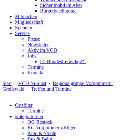
Sicher mobil im Alter
Bürgerbeteiligung
Mitmachen
Mitgliedschaft
Spenden
Service
Presse
Newsletter
Aktiv im VCD
Jobs
>> Bundesfreiwillige*r
Termine
Kontakt
Start
·
VCD Nordost
·
Regionalgruppe Vorpommern-
Greifswald
·
Treffen und Termine
Ortsfilter
Termine
Kategoriefilter
OG Rostock
RG Vorpommern-Rügen
Auto & Straße
Bus & Bahn