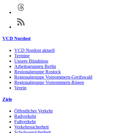
VCD Nordost
VCD Nordost aktuell
Termine
Unsere Bündnisse
Arbeitsgruppen Berlin
Regionalgruppe Rostock
Regionalgruppe Vorpommern-Greifswald
Regionalgruppe Vorpommern-Rügen
Verein
Ziele
Öffentlicher Verkehr
Radverkehr
Fußverkehr
Verkehrssicherheit
Schulwegsicherheit