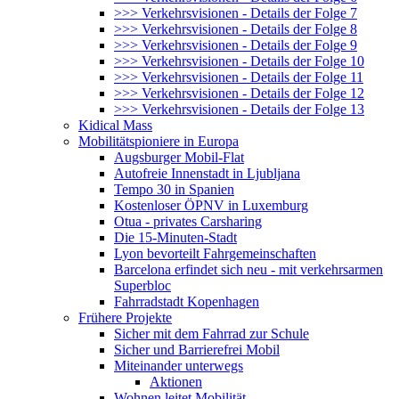
>>> Verkehrsvisionen - Details der Folge 7
>>> Verkehrsvisionen - Details der Folge 8
>>> Verkehrsvisionen - Details der Folge 9
>>> Verkehrsvisionen - Details der Folge 10
>>> Verkehrsvisionen - Details der Folge 11
>>> Verkehrsvisionen - Details der Folge 12
>>> Verkehrsvisionen - Details der Folge 13
Kidical Mass
Mobilitätspioniere in Europa
Augsburger Mobil-Flat
Autofreie Innenstadt in Ljubljana
Tempo 30 in Spanien
Kostenloser ÖPNV in Luxemburg
Otua - privates Carsharing
Die 15-Minuten-Stadt
Lyon bevorteilt Fahrgemeinschaften
Barcelona erfindet sich neu - mit verkehrsarmen
Superbloc
Fahrradstadt Kopenhagen
Frühere Projekte
Sicher mit dem Fahrrad zur Schule
Sicher und Barrierefrei Mobil
Miteinander unterwegs
Aktionen
Wohnen leitet Mobilität