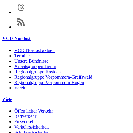
VCD Nordost
VCD Nordost aktuell
Termine
Unsere Bündnisse
Arbeitsgruppen Berlin
Regionalgruppe Rostock
Regionalgruppe Vorpommern-Greifswald
Regionalgruppe Vorpommern-Rügen
Verein
Ziele
Öffentlicher Verkehr
Radverkehr
Fußverkehr
Verkehrssicherheit
Schulwegsicherheit