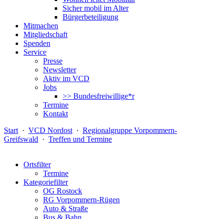
Sicher mobil im Alter
Bürgerbeteiligung
Mitmachen
Mitgliedschaft
Spenden
Service
Presse
Newsletter
Aktiv im VCD
Jobs
>> Bundesfreiwillige*r
Termine
Kontakt
Start
·
VCD Nordost
·
Regionalgruppe Vorpommern-
Greifswald
·
Treffen und Termine
Ortsfilter
Termine
Kategoriefilter
OG Rostock
RG Vorpommern-Rügen
Auto & Straße
Bus & Bahn