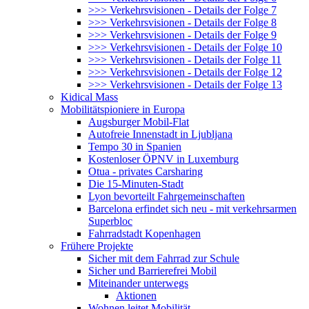
>>> Verkehrsvisionen - Details der Folge 7
>>> Verkehrsvisionen - Details der Folge 8
>>> Verkehrsvisionen - Details der Folge 9
>>> Verkehrsvisionen - Details der Folge 10
>>> Verkehrsvisionen - Details der Folge 11
>>> Verkehrsvisionen - Details der Folge 12
>>> Verkehrsvisionen - Details der Folge 13
Kidical Mass
Mobilitätspioniere in Europa
Augsburger Mobil-Flat
Autofreie Innenstadt in Ljubljana
Tempo 30 in Spanien
Kostenloser ÖPNV in Luxemburg
Otua - privates Carsharing
Die 15-Minuten-Stadt
Lyon bevorteilt Fahrgemeinschaften
Barcelona erfindet sich neu - mit verkehrsarmen
Superbloc
Fahrradstadt Kopenhagen
Frühere Projekte
Sicher mit dem Fahrrad zur Schule
Sicher und Barrierefrei Mobil
Miteinander unterwegs
Aktionen
Wohnen leitet Mobilität