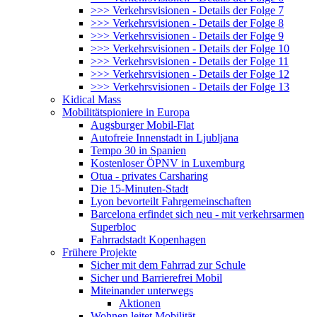
>>> Verkehrsvisionen - Details der Folge 7
>>> Verkehrsvisionen - Details der Folge 8
>>> Verkehrsvisionen - Details der Folge 9
>>> Verkehrsvisionen - Details der Folge 10
>>> Verkehrsvisionen - Details der Folge 11
>>> Verkehrsvisionen - Details der Folge 12
>>> Verkehrsvisionen - Details der Folge 13
Kidical Mass
Mobilitätspioniere in Europa
Augsburger Mobil-Flat
Autofreie Innenstadt in Ljubljana
Tempo 30 in Spanien
Kostenloser ÖPNV in Luxemburg
Otua - privates Carsharing
Die 15-Minuten-Stadt
Lyon bevorteilt Fahrgemeinschaften
Barcelona erfindet sich neu - mit verkehrsarmen
Superbloc
Fahrradstadt Kopenhagen
Frühere Projekte
Sicher mit dem Fahrrad zur Schule
Sicher und Barrierefrei Mobil
Miteinander unterwegs
Aktionen
Wohnen leitet Mobilität