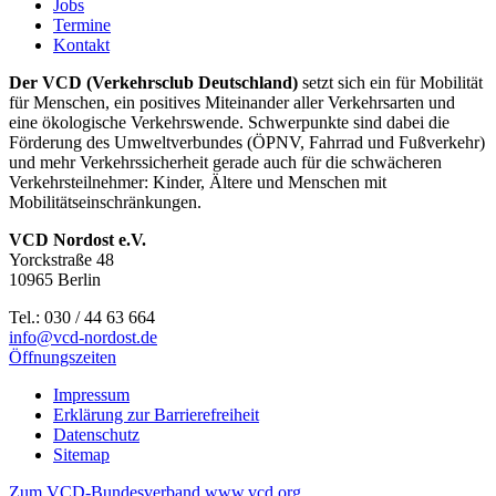
Jobs
Termine
Kontakt
Der VCD (Verkehrsclub Deutschland)
setzt sich ein für Mobilität
für Menschen, ein positives Miteinander aller Verkehrsarten und
eine ökologische Verkehrswende. Schwerpunkte sind dabei die
Förderung des Umweltverbundes (ÖPNV, Fahrrad und Fußverkehr)
und mehr Verkehrssicherheit gerade auch für die schwächeren
Verkehrsteilnehmer: Kinder, Ältere und Menschen mit
Mobilitätseinschränkungen.
VCD Nordost e.V.
Yorckstraße 48
10965 Berlin
Tel.: 030 / 44 63 664
info@
vcd-nordost.de
Öffnungszeiten
Impressum
Erklärung zur Barrierefreiheit
Datenschutz
Sitemap
Zum VCD-Bundesverband www.vcd.org