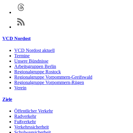
VCD Nordost
VCD Nordost aktuell
Termine
Unsere Bündnisse
Arbeitsgruppen Berlin
Regionalgruppe Rostock
Regionalgruppe Vorpommern-Greifswald
Regionalgruppe Vorpommern-Rügen
Verein
Ziele
Öffentlicher Verkehr
Radverkehr
Fußverkehr
Verkehrssicherheit
Schulwegsicherheit