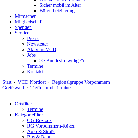
Sicher mobil im Alter
Bürgerbeteiligung
Mitmachen
Mitgliedschaft
Spenden
Service
Presse
Newsletter
Aktiv im VCD
Jobs
>> Bundesfreiwillige*r
Termine
Kontakt
Start
·
VCD Nordost
·
Regionalgruppe Vorpommern-
Greifswald
·
Treffen und Termine
Ortsfilter
Termine
Kategoriefilter
OG Rostock
RG Vorpommern-Rügen
Auto & Straße
Bus & Bahn