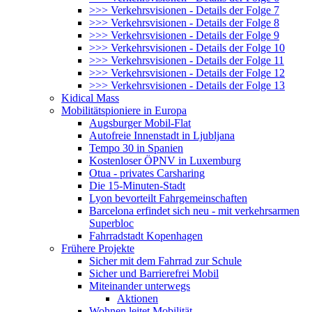
>>> Verkehrsvisionen - Details der Folge 7
>>> Verkehrsvisionen - Details der Folge 8
>>> Verkehrsvisionen - Details der Folge 9
>>> Verkehrsvisionen - Details der Folge 10
>>> Verkehrsvisionen - Details der Folge 11
>>> Verkehrsvisionen - Details der Folge 12
>>> Verkehrsvisionen - Details der Folge 13
Kidical Mass
Mobilitätspioniere in Europa
Augsburger Mobil-Flat
Autofreie Innenstadt in Ljubljana
Tempo 30 in Spanien
Kostenloser ÖPNV in Luxemburg
Otua - privates Carsharing
Die 15-Minuten-Stadt
Lyon bevorteilt Fahrgemeinschaften
Barcelona erfindet sich neu - mit verkehrsarmen
Superbloc
Fahrradstadt Kopenhagen
Frühere Projekte
Sicher mit dem Fahrrad zur Schule
Sicher und Barrierefrei Mobil
Miteinander unterwegs
Aktionen
Wohnen leitet Mobilität