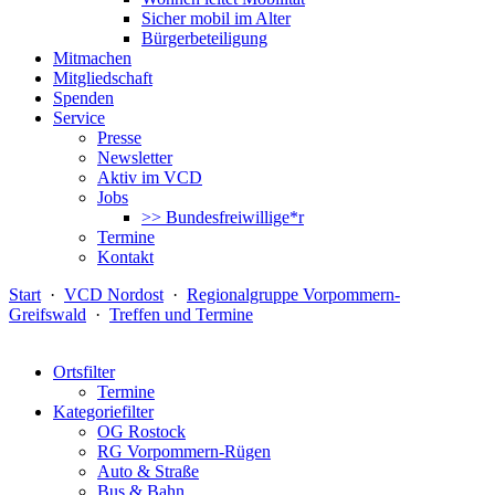
Sicher mobil im Alter
Bürgerbeteiligung
Mitmachen
Mitgliedschaft
Spenden
Service
Presse
Newsletter
Aktiv im VCD
Jobs
>> Bundesfreiwillige*r
Termine
Kontakt
Start
·
VCD Nordost
·
Regionalgruppe Vorpommern-
Greifswald
·
Treffen und Termine
Ortsfilter
Termine
Kategoriefilter
OG Rostock
RG Vorpommern-Rügen
Auto & Straße
Bus & Bahn