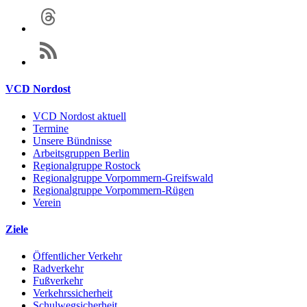
VCD Nordost
VCD Nordost aktuell
Termine
Unsere Bündnisse
Arbeitsgruppen Berlin
Regionalgruppe Rostock
Regionalgruppe Vorpommern-Greifswald
Regionalgruppe Vorpommern-Rügen
Verein
Ziele
Öffentlicher Verkehr
Radverkehr
Fußverkehr
Verkehrssicherheit
Schulwegsicherheit